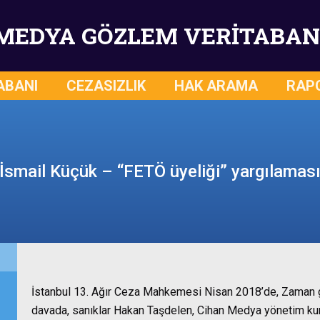
MEDYA GÖZLEM VERİTABAN
ABANI
CEZASIZLIK
HAK ARAMA
RAP
İsmail Küçük – “FETÖ üyeliği” yargılamas
İstanbul 13. Ağır Ceza Mahkemesi Nisan 2018’de, Zaman gaz
davada, sanıklar Hakan Taşdelen, Cihan Medya yönetim ku