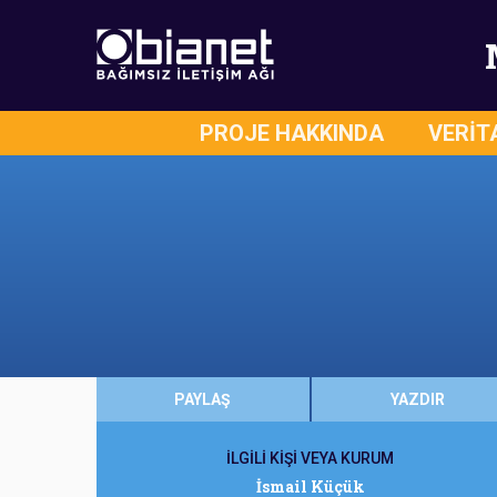
PROJE HAKKINDA
VERİT
PAYLAŞ
YAZDIR
İLGİLİ KİŞİ VEYA KURUM
İsmail Küçük