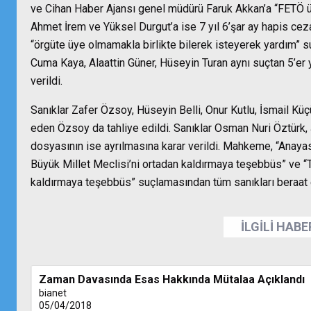
ve Cihan Haber Ajansı genel müdürü Faruk Akkan’a “FETÖ üy
Ahmet İrem ve Yüksel Durgut’a ise 7 yıl 6’şar ay hapis cez
“örgüte üye olmamakla birlikte bilerek isteyerek yardım” s
Cuma Kaya, Alaattin Güner, Hüseyin Turan aynı suçtan 5’er yı
verildi.
Sanıklar Zafer Özsoy, Hüseyin Belli, Onur Kutlu, İsmail Küç
eden Özsoy da tahliye edildi. Sanıklar Osman Nuri Öztürk
dosyasının ise ayrılmasına karar verildi. Mahkeme, “Anaya
Büyük Millet Meclisi’ni ortadan kaldırmaya teşebbüs” ve “
kaldırmaya teşebbüs” suçlamasından tüm sanıkları beraat e
İLGİLİ HAB
Zaman Davasında Esas Hakkında Mütalaa Açıklandı
bianet
05/04/2018