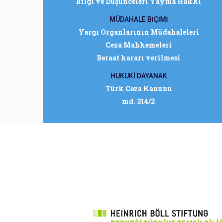
Bilgi ve Düşünceleri Yayma Hakkı
MÜDAHALE BİÇİMİ
Yargı Organlarının Müdahaleleri
Ceza Mahkemeleri
Beraat kararı verilmesi
HUKUKİ DAYANAK
Türk Ceza Kanunu
md. 314/2