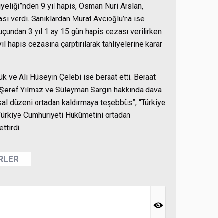
eliği”nden 9 yıl hapis, Osman Nuri Arslan,
ası verdi. Sanıklardan Murat Avcıoğlu’na ise
uçundan 3 yıl 1 ay 15 gün hapis cezası verilirken
l hapis cezasına çarptırılarak tahliyelerine karar
ük ve Ali Hüseyin Çelebi ise beraat etti. Beraat
, Şeref Yılmaz ve Süleyman Sargın hakkında dava
sal düzeni ortadan kaldırmaya teşebbüs”, “Türkiye
Türkiye Cumhuriyeti Hükûmetini ortadan
ttirdi.
ERLER