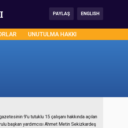
I
PAYLAŞ
ENGLISH
ORLAR
UNUTULMA HAKKI
ı
etesinin 9’u tutuklu 15 çalışanı hakkında açılan
rulu başkan yardımcısı Ahmet Metin Sekizkardeş