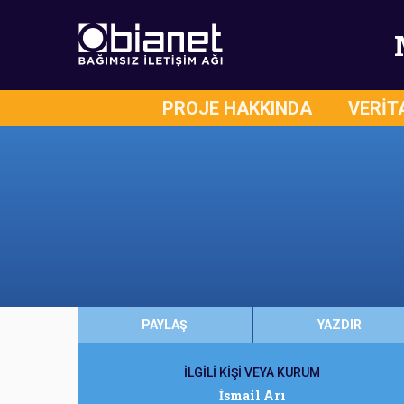
PROJE HAKKINDA
VERİT
PAYLAŞ
YAZDIR
İLGİLİ KİŞİ VEYA KURUM
İsmail Arı