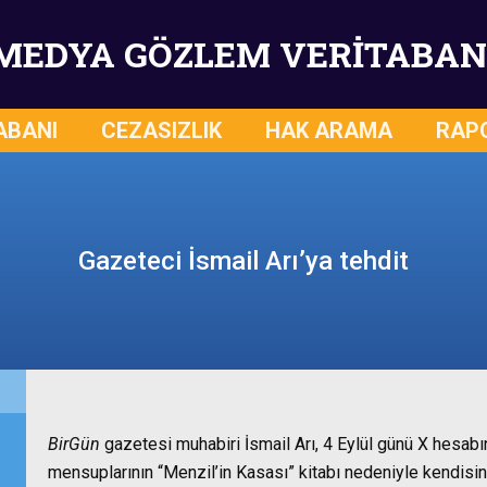
MEDYA GÖZLEM VERİTABAN
ABANI
CEZASIZLIK
HAK ARAMA
RAP
Gazeteci İsmail Arı’ya tehdit
BirGün
gazetesi muhabiri İsmail Arı, 4 Eylül günü X hesab
mensuplarının “Menzil’in Kasası” kitabı nedeniyle kendisin