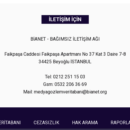
İLETİŞİM İÇİN
BİANET - BAĞIMSIZ İLETİŞİM AĞI
Faikpaşa Caddesi Faikpaşa Apartmanı No 37 Kat 3 Daire 7-8
34425 Beyoğlu İSTANBUL
Tel: 0212 251 15 03
Gsm: 0532 206 36 69
Mail: medyagozlemveritabani@bianet.org
ERİTABANI
CEZASIZLIK
HAK ARAMA
RAPORL