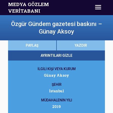
MEDYA GÖZLEM
VERİTABANI
Özgür Gündem gazetesi baskını –
Günay Aksoy
PAYLAŞ
YAZDIR
AYRINTILARI GİZLE
İLGİLİ KİŞİ VEYA KURUM
Günay Aksoy
ŞEHİR
İstanbul
MÜDAHALENİN YILI
2019