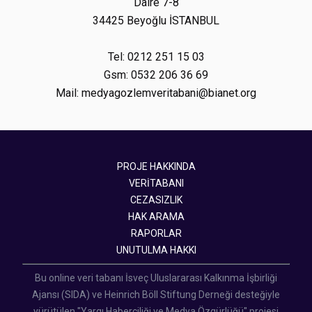
Daire 7-8
34425 Beyoğlu İSTANBUL
Tel: 0212 251 15 03
Gsm: 0532 206 36 69
Mail: medyagozlemveritabani@bianet.org
PROJE HAKKINDA
VERİTABANI
CEZASIZLIK
HAK ARAMA
RAPORLAR
UNUTULMA HAKKI
Bu online veri tabanı İsveç Uluslararası Kalkınma İşbirliği
Ajansı (SIDA) ve Heinrich Böll Stiftung Derneği desteğiyle
yürütülen "Yargı Haberciliği ve Medya Özgürlüğü" projesi