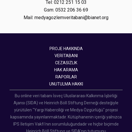
Tel: 0212 251 15 03
Gsm: 0532 206 36 69
Mail: medyagozlemveritabani@bianet.org
PROJE HAKKINDA
VERİTABANI
CEZASIZLIK
HAK ARAMA
RAPORLAR
UNUTULMA HAKKI
Bu online veri tabanı İsveç Uluslararası Kalkınma İşbirliği
Ajansı (SIDA) ve Heinrich Böll Stiftung Derneği desteğiyle
yürütülen "Yargı Haberciliği ve Medya Özgürlüğü" projesi
kapsamında yayınlanmaktadır. Kütüphanenin içeriği yalnızca
IPS İletişim Vakfı'nın sorumluluğundadır ve hiçbir biçimde
Heinrich Böll Stiftung ve SIDA'nın tutumunu