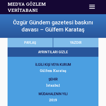
MEDYA GÖZLEM
VERİTABANI
Özgür Gündem gazetesi baskını
davası – Gülfem Karataş
PAYLAŞ
YAZDIR
AYRINTILARI GİZLE
İLGİLİ KİŞİ VEYA KURUM
Gülfem Karataş
ŞEHİR
İstanbul
MÜDAHALENİN YILI
2019