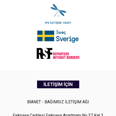
İLETİŞİM İÇİN
BİANET - BAĞIMSIZ İLETİŞİM AĞI
Faikpaşa Caddesi Faikpaşa Apartmanı No 37 Kat 3