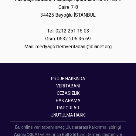
Daire 7-8
34425 Beyoğlu İSTANBUL
Tel: 0212 251 15 03
Gsm: 0532 206 36 69
Mail: medyagozlemveritabani@bianet.org
PROJE HAKKINDA
VERİTABANI
CEZASIZLIK
HAK ARAMA
RAPORLAR
UNUTULMA HAKKI
Bu online veri tabanı İsveç Uluslararası Kalkınma İşbirliği
Ajansı (SIDA) ve Heinrich Böll Stiftung Derneği desteğiyle