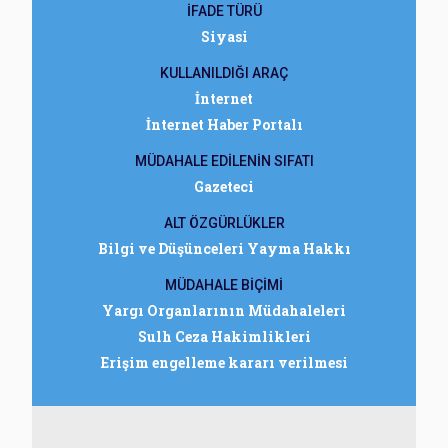
İFADE TÜRÜ
Siyasi
KULLANILDIĞI ARAÇ
İnternet
İnternet Haber Portalı
MÜDAHALE EDİLENİN SIFATI
Gazeteci
ALT ÖZGÜRLÜKLER
Bilgi ve Düşünceleri Yayma Hakkı
MÜDAHALE BİÇİMİ
Yargı Organlarının Müdahaleleri
Sulh Ceza Hakimlikleri
Erişim engelleme kararı verilmesi