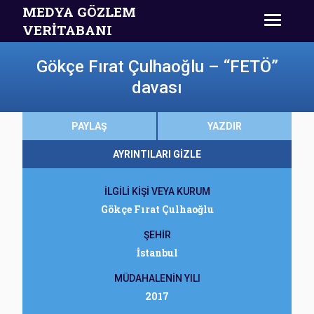
MEDYA GÖZLEM
VERİTABANI
Gökçe Fırat Çulhaoğlu – “FETÖ”
davası
PAYLAŞ
YAZDIR
AYRINTILARI GİZLE
İLGİLİ KİŞİ VEYA KURUM
Gökçe Fırat Çulhaoğlu
ŞEHİR
İstanbul
MÜDAHALENİN YILI
2017