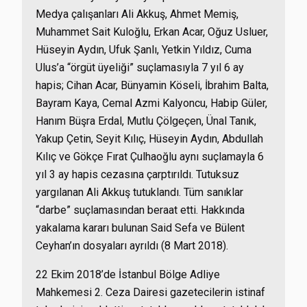
Medya çalışanları Ali Akkuş, Ahmet Memiş,
Muhammet Sait Kuloğlu, Erkan Acar, Oğuz Usluer,
Hüseyin Aydın, Ufuk Şanlı, Yetkin Yıldız, Cuma
Ulus’a “örgüt üyeliği” suçlamasıyla 7 yıl 6 ay
hapis; Cihan Acar, Bünyamin Köseli, İbrahim Balta,
Bayram Kaya, Cemal Azmi Kalyoncu, Habip Güler,
Hanım Büşra Erdal, Mutlu Çölgeçen, Ünal Tanık,
Yakup Çetin, Seyit Kılıç, Hüseyin Aydın, Abdullah
Kılıç ve Gökçe Fırat Çulhaoğlu aynı suçlamayla 6
yıl 3 ay hapis cezasına çarptırıldı. Tutuksuz
yargılanan Ali Akkuş tutuklandı. Tüm sanıklar
“darbe” suçlamasından beraat etti. Hakkında
yakalama kararı bulunan Said Sefa ve Bülent
Ceyhan’ın dosyaları ayrıldı (8 Mart 2018).
22 Ekim 2018’de İstanbul Bölge Adliye
Mahkemesi 2. Ceza Dairesi gazetecilerin istinaf