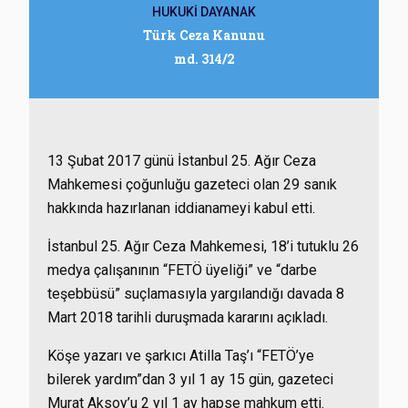
HUKUKİ DAYANAK
Türk Ceza Kanunu
md. 314/2
13 Şubat 2017 günü İstanbul 25. Ağır Ceza
Mahkemesi çoğunluğu gazeteci olan 29 sanık
hakkında hazırlanan iddianameyi kabul etti.
İstanbul 25. Ağır Ceza Mahkemesi, 18’i tutuklu 26
medya çalışanının “FETÖ üyeliği” ve “darbe
teşebbüsü” suçlamasıyla yargılandığı davada 8
Mart 2018 tarihli duruşmada kararını açıkladı.
Köşe yazarı ve şarkıcı Atilla Taş’ı “FETÖ’ye
bilerek yardım”dan 3 yıl 1 ay 15 gün, gazeteci
Murat Aksoy’u 2 yıl 1 ay hapse mahkum etti.