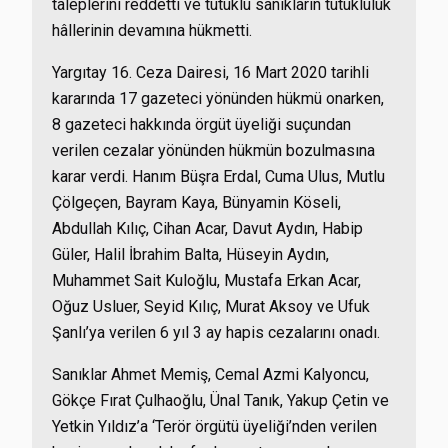
taleplerini reddetti ve tutuklu sanıkların tutukluluk
hâllerinin devamına hükmetti.
Yargıtay 16. Ceza Dairesi, 16 Mart 2020 tarihli
kararında 17 gazeteci yönünden hükmü onarken,
8 gazeteci hakkında örgüt üyeliği suçundan
verilen cezalar yönünden hükmün bozulmasına
karar verdi. Hanım Büşra Erdal, Cuma Ulus, Mutlu
Çölgeçen, Bayram Kaya, Bünyamin Köseli,
Abdullah Kılıç, Cihan Acar, Davut Aydın, Habip
Güler, Halil İbrahim Balta, Hüseyin Aydın,
Muhammet Sait Kuloğlu, Mustafa Erkan Acar,
Oğuz Usluer, Seyid Kılıç, Murat Aksoy ve Ufuk
Şanlı’ya verilen 6 yıl 3 ay hapis cezalarını onadı.
Sanıklar Ahmet Memiş, Cemal Azmi Kalyoncu,
Gökçe Fırat Çulhaoğlu, Ünal Tanık, Yakup Çetin ve
Yetkin Yıldız’a ‘Terör örgütü üyeliği’nden verilen