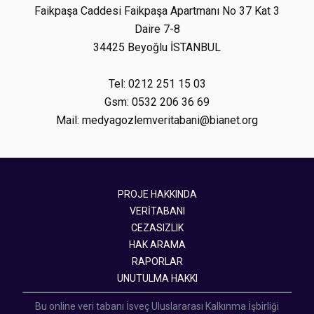
Faikpaşa Caddesi Faikpaşa Apartmanı No 37 Kat 3
Daire 7-8
34425 Beyoğlu İSTANBUL
Tel: 0212 251 15 03
Gsm: 0532 206 36 69
Mail: medyagozlemveritabani@bianet.org
PROJE HAKKINDA
VERİTABANI
CEZASIZLIK
HAK ARAMA
RAPORLAR
UNUTULMA HAKKI
Bu online veri tabanı İsveç Uluslararası Kalkınma İşbirliği