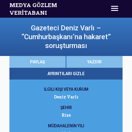
MEDYA GÖZLEM
VERİTABANI
Gazeteci Deniz Varlı –
“Cumhurbaşkanı’na hakaret”
soruşturması
PAYLAŞ
YAZDIR
AYRINTILARI GİZLE
İLGİLİ KİŞİ VEYA KURUM
Deniz Varlı
ŞEHİR
Rize
MÜDAHALENİN YILI