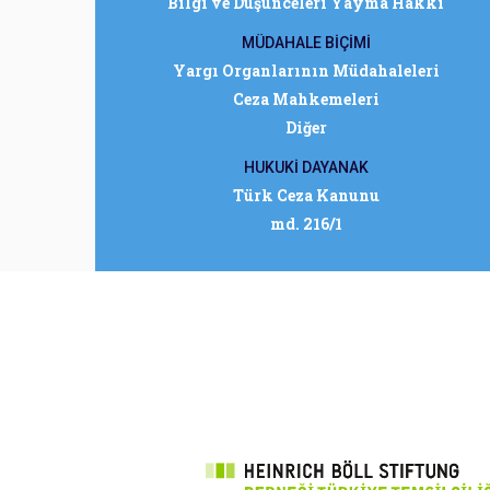
Bilgi ve Düşünceleri Yayma Hakkı
MÜDAHALE BİÇİMİ
Yargı Organlarının Müdahaleleri
Ceza Mahkemeleri
Diğer
HUKUKİ DAYANAK
Türk Ceza Kanunu
md. 216/1