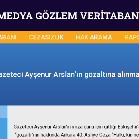
MEDYA GÖZLEM VERİTABAN
ABANI
CEZASIZLIK
HAK ARAMA
RAP
azeteci Ayşenur Arslan’ın gözaltına alınma
Gazeteci Ayşenur Arslan’ın imza günü için gittiği Eskişehir
“gözaltı”nın hakkında Ankara 40. Asliye Ceza “Halkı, kin ne