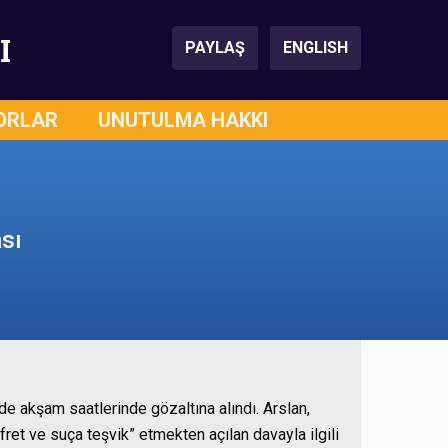
I
PAYLAŞ
ENGLISH
ORLAR
UNUTULMA HAKKI
sı
’de akşam saatlerinde gözaltına alındı. Arslan,
fret ve suça teşvik” etmekten açılan davayla ilgili