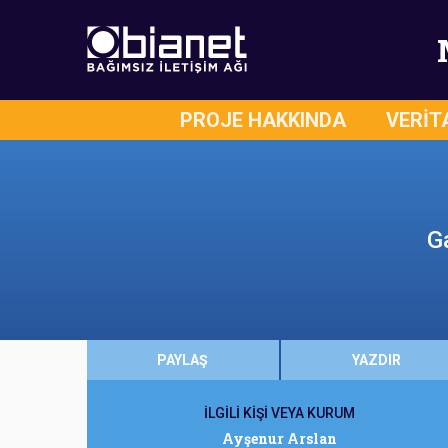
PROJE HAKKINDA
VERİT
G
PAYLAŞ
YAZDIR
İLGİLİ KİŞİ VEYA KURUM
Ayşenur Arslan