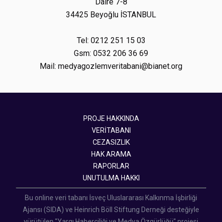
Daire 7-8
34425 Beyoğlu İSTANBUL
Tel: 0212 251 15 03
Gsm: 0532 206 36 69
Mail: medyagozlemveritabani@bianet.org
PROJE HAKKINDA
VERİTABANI
CEZASIZLIK
HAK ARAMA
RAPORLAR
UNUTULMA HAKKI
Bu online veri tabanı İsveç Uluslararası Kalkınma İşbirliği
Ajansı (SIDA) ve Heinrich Böll Stiftung Derneği desteğiyle
yürütülen "Yargı Haberciliği ve Medya Özgürlüğü" projesi