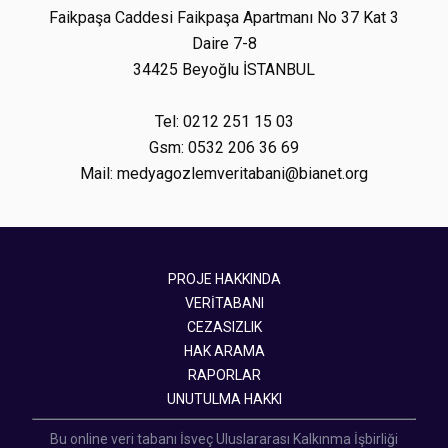
Faikpaşa Caddesi Faikpaşa Apartmanı No 37 Kat 3
Daire 7-8
34425 Beyoğlu İSTANBUL
Tel: 0212 251 15 03
Gsm: 0532 206 36 69
Mail: medyagozlemveritabani@bianet.org
PROJE HAKKINDA
VERİTABANI
CEZASIZLIK
HAK ARAMA
RAPORLAR
UNUTULMA HAKKI
Bu online veri tabanı İsveç Uluslararası Kalkınma İşbirliği