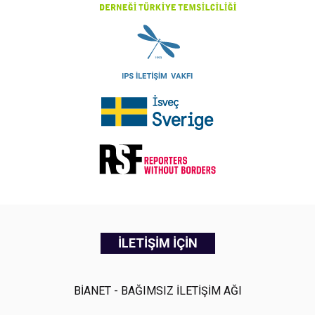
İLETİŞİM İÇİN
BİANET - BAĞIMSIZ İLETİŞİM AĞI