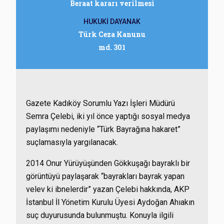
Beraat kararı verilmesi
HUKUKİ DAYANAK
Türk Ceza Kanunu
md. 301
Gazete Kadıköy Sorumlu Yazı İşleri Müdürü
Semra Çelebi, iki yıl önce yaptığı sosyal medya
paylaşımı nedeniyle “Türk Bayrağına hakaret”
suçlamasıyla yargılanacak.
2014 Onur Yürüyüşünden Gökkuşağı bayraklı bir
görüntüyü paylaşarak “bayrakları bayrak yapan
velev ki ibnelerdir” yazan Çelebi hakkında, AKP
İstanbul İl Yönetim Kurulu Üyesi Aydoğan Ahıakın
suç duyurusunda bulunmuştu. Konuyla ilgili