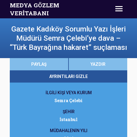
MEDYA GÖZLEM
VERİTABANI
Gazete Kadıköy Sorumlu Yazı İşleri
Müdürü Semra Çelebi’ye dava –
“Türk Bayrağına hakaret” suçlaması
PAYLAŞ
YAZDIR
AYRINTILARI GİZLE
İLGİLİ KİŞİ VEYA KURUM
Semra Çelebi
ŞEHİR
İstanbul
MÜDAHALENİN YILI