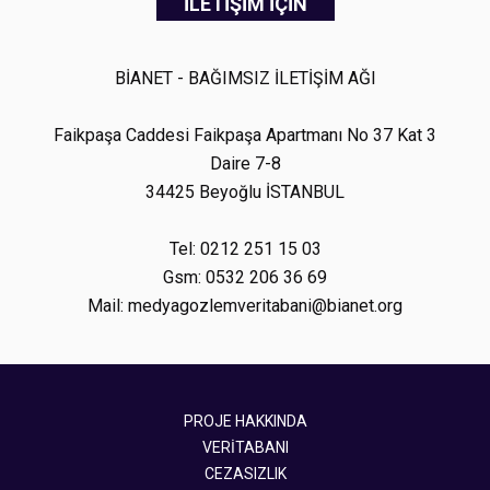
İLETİŞİM İÇİN
BİANET - BAĞIMSIZ İLETİŞİM AĞI
Faikpaşa Caddesi Faikpaşa Apartmanı No 37 Kat 3
Daire 7-8
34425 Beyoğlu İSTANBUL
Tel: 0212 251 15 03
Gsm: 0532 206 36 69
Mail: medyagozlemveritabani@bianet.org
PROJE HAKKINDA
VERİTABANI
CEZASIZLIK