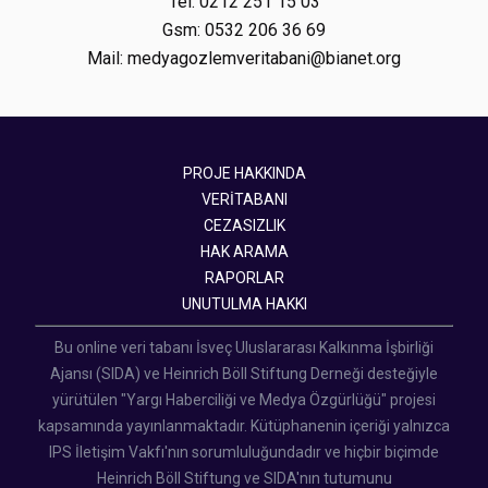
Tel: 0212 251 15 03
Gsm: 0532 206 36 69
Mail: medyagozlemveritabani@bianet.org
PROJE HAKKINDA
VERİTABANI
CEZASIZLIK
HAK ARAMA
RAPORLAR
UNUTULMA HAKKI
Bu online veri tabanı İsveç Uluslararası Kalkınma İşbirliği
Ajansı (SIDA) ve Heinrich Böll Stiftung Derneği desteğiyle
yürütülen "Yargı Haberciliği ve Medya Özgürlüğü" projesi
kapsamında yayınlanmaktadır. Kütüphanenin içeriği yalnızca
IPS İletişim Vakfı'nın sorumluluğundadır ve hiçbir biçimde
Heinrich Böll Stiftung ve SIDA'nın tutumunu