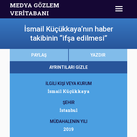
MEDYA GÖZLEM
VERİTABANI
İsmail Küçükkaya’nın haber
takibinin “ifşa edilmesi”
PAYLAŞ
YAZDIR
AYRINTILARI GİZLE
İLGİLİ KİŞİ VEYA KURUM
İsmail Küçükkaya
ŞEHİR
İstanbul
MÜDAHALENİN YILI
2019