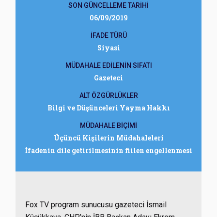
SON GÜNCELLEME TARİHİ
06/09/2019
İFADE TÜRÜ
Siyasi
MÜDAHALE EDİLENİN SIFATI
Gazeteci
ALT ÖZGÜRLÜKLER
Bilgi ve Düşünceleri Yayma Hakkı
MÜDAHALE BİÇİMİ
Üçüncü Kişilerin Müdahaleleri
İfadenin dile getirilmesinin fiilen engellenmesi
Fox TV program sunucusu gazeteci İsmail