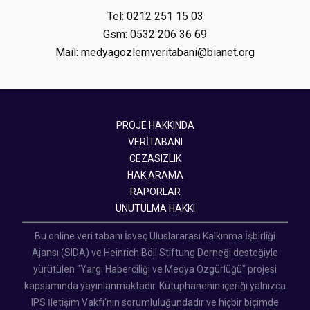
Tel: 0212 251 15 03
Gsm: 0532 206 36 69
Mail: medyagozlemveritabani@bianet.org
PROJE HAKKINDA
VERİTABANI
CEZASIZLIK
HAK ARAMA
RAPORLAR
UNUTULMA HAKKI
Bu online veri tabanı İsveç Uluslararası Kalkınma İşbirliği
Ajansı (SIDA) ve Heinrich Böll Stiftung Derneği desteğiyle
yürütülen "Yargı Haberciliği ve Medya Özgürlüğü" projesi
kapsamında yayınlanmaktadır. Kütüphanenin içeriği yalnızca
IPS İletişim Vakfı'nın sorumluluğundadır ve hiçbir biçimde