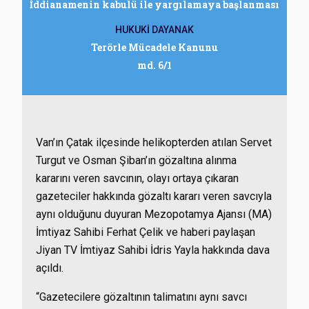
İddianamenin kabulü ile yargılamaya başlanması
HUKUKİ DAYANAK
Terörle Mücadele Kanunu
md. 6/1
Van’ın Çatak ilçesinde helikopterden atılan Servet
Turgut ve Osman Şiban’ın gözaltına alınma
kararını veren savcının, olayı ortaya çıkaran
gazeteciler hakkında gözaltı kararı veren savcıyla
aynı olduğunu duyuran Mezopotamya Ajansı (MA)
İmtiyaz Sahibi Ferhat Çelik ve haberi paylaşan
Jiyan TV İmtiyaz Sahibi İdris Yayla hakkında dava
açıldı.
“Gazetecilere gözaltının talimatını aynı savcı