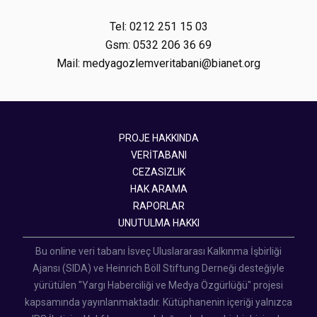
Tel: 0212 251 15 03
Gsm: 0532 206 36 69
Mail: medyagozlemveritabani@bianet.org
PROJE HAKKINDA
VERİTABANI
CEZASIZLIK
HAK ARAMA
RAPORLAR
UNUTULMA HAKKI
Bu online veri tabanı İsveç Uluslararası Kalkınma İşbirliği
Ajansı (SIDA) ve Heinrich Böll Stiftung Derneği desteğiyle
yürütülen "Yargı Haberciliği ve Medya Özgürlüğü" projesi
kapsamında yayınlanmaktadır. Kütüphanenin içeriği yalnızca