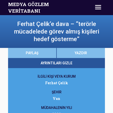
MEDYA GÖZLEM
VERİTABANI
Ferhat Çelik’e dava – “terörle
mücadelede görev almış kişileri
hedef gösterme”
PAYLAŞ
YAZDIR
AYRINTILARI GİZLE
İLGİLİ KİŞİ VEYA KURUM
Ferhat Çelik
ŞEHİR
Van
MÜDAHALENİN YILI