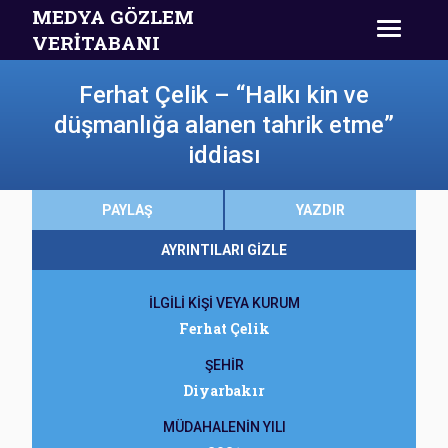
MEDYA GÖZLEM
VERİTABANI
Ferhat Çelik – “Halkı kin ve
düşmanlığa alanen tahrik etme”
iddiası
PAYLAŞ
YAZDIR
AYRINTILARI GİZLE
İLGİLİ KİŞİ VEYA KURUM
Ferhat Çelik
ŞEHİR
Diyarbakır
MÜDAHALENİN YILI