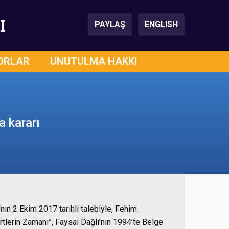
I
PAYLAŞ
ENGLISH
ORLAR
UNUTULMA HAKKI
a kararı
ın 2 Ekim 2017 tarihli talebiyle, Fehim
ürtlerin Zamanı”, Faysal Dağlı’nın 1994’te Belge