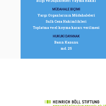
Bilgi ve Düşünceleri Yayma Hakkı
MÜDAHALE BİÇİMİ
Yargı Organlarının Müdahaleleri
Sulh Ceza Hakimlikleri
Toplatma ve el koyma kararı verilmesi
HUKUKİ DAYANAK
Basın Kanunu
md. 25