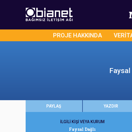
PROJE HAKKINDA
VERİT
Faysal 
PAYLAŞ
YAZDIR
İLGİLİ KİŞİ VEYA KURUM
Faysal Dağlı