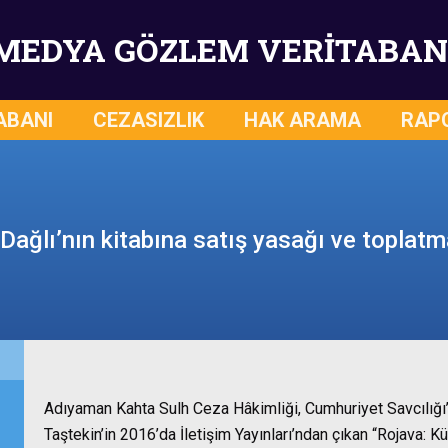
MEDYA GÖZLEM VERİTABAN
ABANI
CEZASIZLIK
HAK ARAMA
RAP
Dağlı’nın kitabına satış yasağı ve toplatm
Adıyaman Kahta Sulh Ceza Hâkimliği, Cumhuriyet Savcılığı’n
Taştekin’in 2016’da İletişim Yayınları’ndan çıkan “Rojava: K