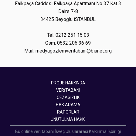
Faikpaşa Caddesi Faikpaşa Apartmanı No 37 Kat 3
Daire 7-8
34425 Beyoğlu İSTANBUL
Tel: 0212 251 15 03
Gsm: 0532 206 36 69
Mail: medyagozlemveritabani@bianet.org
PROJE HAKKINDA
VERİTABANI
CEZASIZLIK
HAK ARAMA
RAPORLAR
UNUTULMA HAKKI
Bu online veri tabanı İsveç Uluslararası Kalkınma İşbirliği