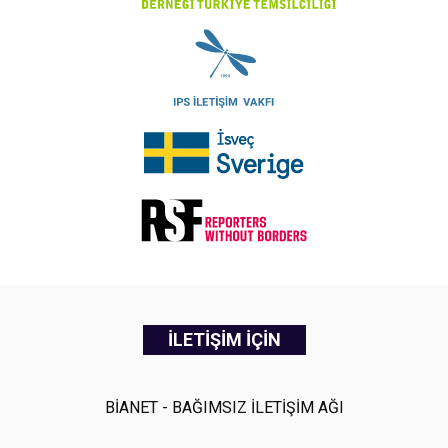
İLETİŞİM İÇİN
BİANET - BAĞIMSIZ İLETİŞİM AĞI