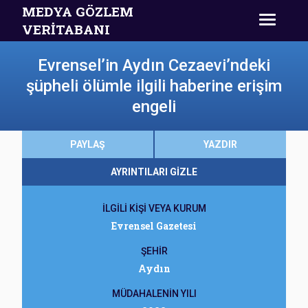
MEDYA GÖZLEM
VERİTABANI
Evrensel’in Aydın Cezaevi’ndeki
şüpheli ölümle ilgili haberine erişim
engeli
PAYLAŞ
YAZDIR
AYRINTILARI GİZLE
İLGİLİ KİŞİ VEYA KURUM
Evrensel Gazetesi
ŞEHİR
Aydın
MÜDAHALENİN YILI