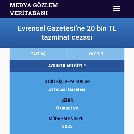
MEDYA GÖZLEM
VERİTABANI
Evrensel Gazetesi’ne 20 bin TL
tazminat cezası
PAYLAŞ
YAZDIR
AYRINTILARI GİZLE
İLGİLİ KİŞİ VEYA KURUM
Evrensel Gazetesi
ŞEHİR
Osmaniye
MÜDAHALENİN YILI
2023