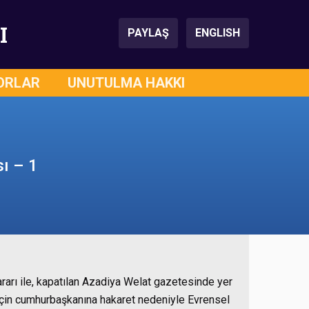
I
PAYLAŞ
ENGLISH
ORLAR
UNUTULMA HAKKI
ı – 1
rarı ile, kapatılan Azadiya Welat gazetesinde yer
rı için cumhurbaşkanına hakaret nedeniyle Evrensel