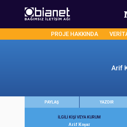
PROJE HAKKINDA
VERİT
Arif
PAYLAŞ
YAZDIR
İLGİLİ KİŞİ VEYA KURUM
Arif Koşar