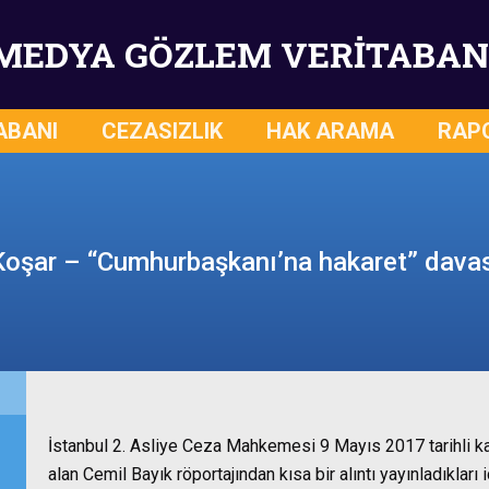
MEDYA GÖZLEM VERİTABAN
ABANI
CEZASIZLIK
HAK ARAMA
RAP
 Koşar – “Cumhurbaşkanı’na hakaret” davas
İstanbul 2. Asliye Ceza Mahkemesi 9 Mayıs 2017 tarihli ka
alan Cemil Bayık röportajından kısa bir alıntı yayınladıkla