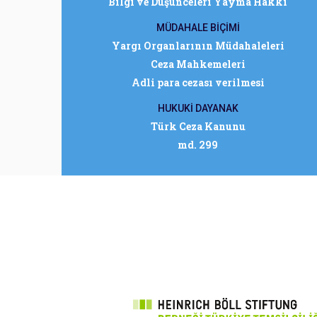
Bilgi ve Düşünceleri Yayma Hakkı
MÜDAHALE BİÇİMİ
Yargı Organlarının Müdahaleleri
Ceza Mahkemeleri
Adli para cezası verilmesi
HUKUKİ DAYANAK
Türk Ceza Kanunu
md. 299