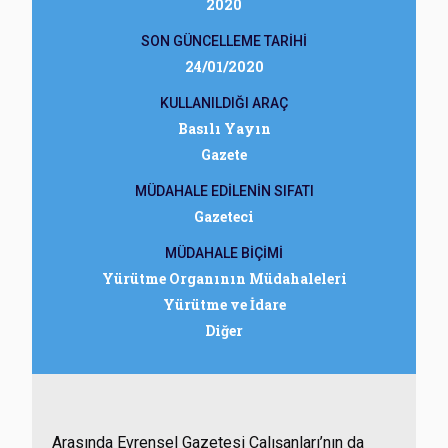
2020
SON GÜNCELLEME TARİHİ
24/01/2020
KULLANILDIĞI ARAÇ
Basılı Yayın
Gazete
MÜDAHALE EDİLENİN SIFATI
Gazeteci
MÜDAHALE BİÇİMİ
Yürütme Organının Müdahaleleri
Yürütme ve İdare
Diğer
Arasında Evrensel Gazetesi Çalışanları’nın da