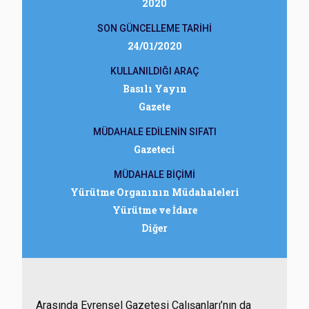
2020
SON GÜNCELLEME TARİHİ
24/01/2020
KULLANILDIĞI ARAÇ
Basılı Yayın
Gazete
MÜDAHALE EDİLENİN SIFATI
Gazeteci
MÜDAHALE BİÇİMİ
Yürütme Organının Müdahaleleri
Yürütme ve İdare
Diğer
Arasında Evrensel Gazetesi Çalışanları’nın da