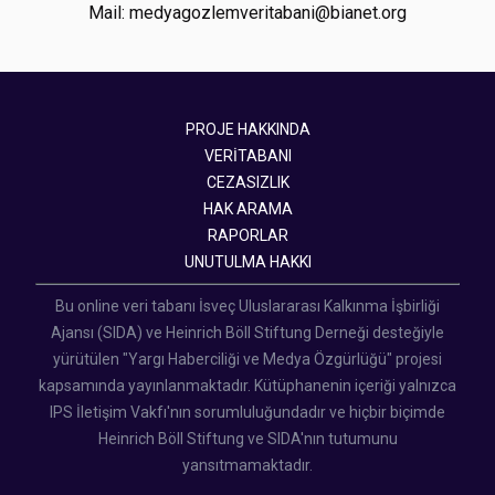
Mail: medyagozlemveritabani@bianet.org
PROJE HAKKINDA
VERİTABANI
CEZASIZLIK
HAK ARAMA
RAPORLAR
UNUTULMA HAKKI
Bu online veri tabanı İsveç Uluslararası Kalkınma İşbirliği
Ajansı (SIDA) ve Heinrich Böll Stiftung Derneği desteğiyle
yürütülen "Yargı Haberciliği ve Medya Özgürlüğü" projesi
kapsamında yayınlanmaktadır. Kütüphanenin içeriği yalnızca
IPS İletişim Vakfı'nın sorumluluğundadır ve hiçbir biçimde
Heinrich Böll Stiftung ve SIDA'nın tutumunu
yansıtmamaktadır.