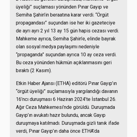
üyeliği” suçlaması yönünden Pınar Gayıp ve
Semiha Şahin’in beraatına karar verdi. “Örgüt
propagandası” suçundan ise her iki gazeteciye
de ayrı ayrı 2 yıl 13 ay 15 gün hapis cezası verdi.
Mahkeme ayrıca, Semiha Şahin’e, elinde bayrak
olan sosyal medya paylaşımı nedeniyle
“propaganda” suçundan ayrıca 10 ay ceza verdi.
Bu ceza yönünden hükmün açıklanmasını geri
bıraktı (2 Kasım).
Etkin Haber Ajansı (ETHA) editörü Pınar Gayıp’ın
“örgüt üyeliği” suçlamasıyla yargılandığı davanın
16’ncı duruşması 6 Haziran 2024’te İstanbul 26.
Ağır Ceza Mahkemesi’nde görüldü. Duruşmada
Gayıp’ın avukatı hazır bulundu, ancak Gayıp
duruşmaya katılmadı. Duruşmada gizli tanık ifade
verdi, Pınar Gayıp’ın daha önce ETHA’da