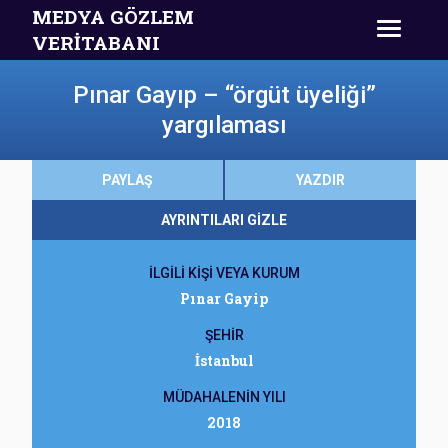
MEDYA GÖZLEM
VERİTABANI
Pınar Gayıp – “örgüt üyeliği”
yargılaması
PAYLAŞ
YAZDIR
AYRINTILARI GİZLE
İLGİLİ KİŞİ VEYA KURUM
Pınar Gayip
ŞEHİR
İstanbul
MÜDAHALENİN YILI
2018