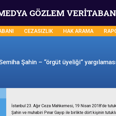
MEDYA GÖZLEM VERİTABAN
ABANI
CEZASIZLIK
HAK ARAMA
RAP
Semiha Şahin – “örgüt üyeliği” yargılamas
İstanbul 23. Ağır Ceza Mahkemesi, 19 Nisan 2018’de tutuk
Şahin ve muhabiri Pınar Gayıp ile birlikte dört kişinin tutukl