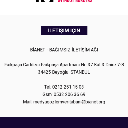
İLETİŞİM İÇİN
BİANET - BAĞIMSIZ İLETİŞİM AĞI
Faikpaşa Caddesi Faikpaşa Apartmanı No 37 Kat 3 Daire 7-8
34425 Beyoğlu İSTANBUL
Tel: 0212 251 15 03
Gsm: 0532 206 36 69
Mail: medyagozlemveritabani@bianet.org