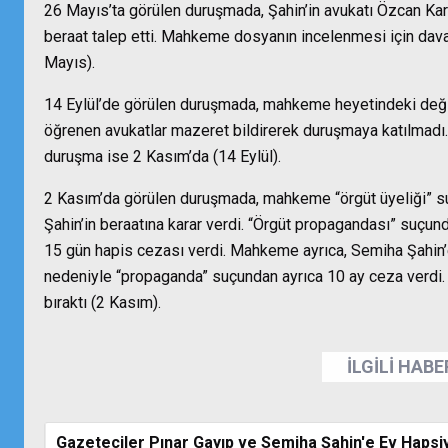
26 Mayıs’ta görülen duruşmada, Şahin’in avukatı Özcan Kar
beraat talep etti. Mahkeme dosyanın incelenmesi için davay
Mayıs).
14 Eylül’de görülen duruşmada, mahkeme heyetindeki deği
öğrenen avukatlar mazeret bildirerek duruşmaya katılmadı.
duruşma ise 2 Kasım’da (14 Eylül).
2 Kasım’da görülen duruşmada, mahkeme “örgüt üyeliği” 
Şahin’in beraatına karar verdi. “Örgüt propagandası” suçunda
15 gün hapis cezası verdi. Mahkeme ayrıca, Semiha Şahin’
nedeniyle “propaganda” suçundan ayrıca 10 ay ceza verdi
bıraktı (2 Kasım).
İLGİLİ HAB
Gazeteciler Pınar Gayıp ve Semiha Şahin'e Ev Hapsiy