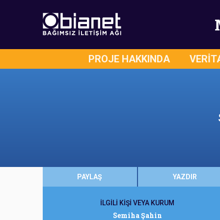
PROJE HAKKINDA
VERİT
PAYLAŞ
YAZDIR
İLGİLİ KİŞİ VEYA KURUM
Semiha Şahin