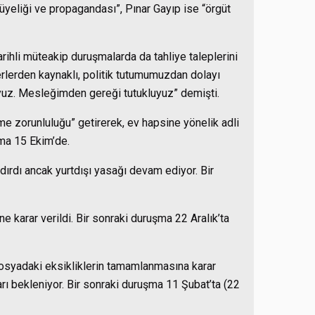
üyeliği ve propagandası”, Pınar Gayıp ise “örgüt
hli müteakip duruşmalarda da tahliye taleplerini
erlerden kaynaklı, politik tutumumuzdan dolayı
yuz. Mesleğimden gereği tutukluyuz” demişti.
 zorunluluğu” getirerek, ev hapsine yönelik adli
şma 15 Ekim’de.
dırdı ancak yurtdışı yasağı devam ediyor. Bir
 karar verildi. Bir sonraki duruşma 22 Aralık’ta
osyadaki eksikliklerin tamamlanmasına karar
ları bekleniyor. Bir sonraki duruşma 11 Şubat’ta (22