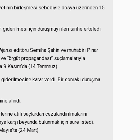
heyetinin birleşmesi sebebiyle dosya üzerinden 15
derilmesi için duruşmayı ileri tarihe erteledi.
ansı editörü Semiha Şahin ve muhabiri Pınar
i” ve “örgüt propagandası” suçlamalarıyla
şma 9 Kasım’da (14 Temmuz).
iderilmesine karar verdi. Bir sonraki duruşma
ine alındı.
erine atılı suçlardan cezalandırılmalarını
aya karşı beyanda bulunmak için süre istedi.
Mayıs’ta (24 Mart).