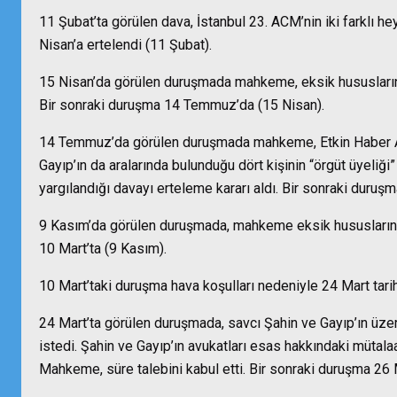
11 Şubat’ta görülen dava, İstanbul 23. ACM’nin iki farklı 
Nisan’a ertelendi (11 Şubat).
15 Nisan’da görülen duruşmada mahkeme, eksik hususların gi
Bir sonraki duruşma 14 Temmuz’da (15 Nisan).
14 Temmuz’da görülen duruşmada mahkeme, Etkin Haber Aj
Gayıp’ın da aralarında bulunduğu dört kişinin “örgüt üyeliğ
yargılandığı davayı erteleme kararı aldı. Bir sonraki duru
9 Kasım’da görülen duruşmada, mahkeme eksik hususların g
10 Mart’ta (9 Kasım).
10 Mart’taki duruşma hava koşulları nedeniyle 24 Mart tarih
24 Mart’ta görülen duruşmada, savcı Şahin ve Gayıp’ın üzerl
istedi. Şahin ve Gayıp’ın avukatları esas hakkındaki mütala
Mahkeme, süre talebini kabul etti. Bir sonraki duruşma 26 