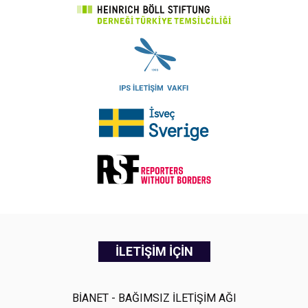
İLETİŞİM İÇİN
BİANET - BAĞIMSIZ İLETİŞİM AĞI