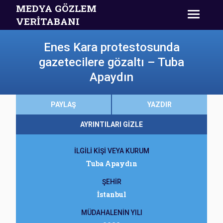
MEDYA GÖZLEM
VERİTABANI
Enes Kara protestosunda
gazetecilere gözaltı – Tuba
Apaydın
PAYLAŞ
YAZDIR
AYRINTILARI GİZLE
İLGİLİ KİŞİ VEYA KURUM
Tuba Apaydın
ŞEHİR
İstanbul
MÜDAHALENİN YILI