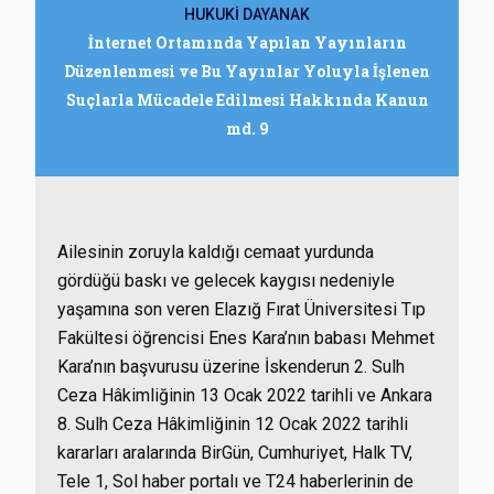
HUKUKİ DAYANAK
İnternet Ortamında Yapılan Yayınların
Düzenlenmesi ve Bu Yayınlar Yoluyla İşlenen
Suçlarla Mücadele Edilmesi Hakkında Kanun
md. 9
Ailesinin zoruyla kaldığı cemaat yurdunda
gördüğü baskı ve gelecek kaygısı nedeniyle
yaşamına son veren Elazığ Fırat Üniversitesi Tıp
Fakültesi öğrencisi Enes Kara’nın babası Mehmet
Kara’nın başvurusu üzerine İskenderun 2. Sulh
Ceza Hâkimliğinin 13 Ocak 2022 tarihli ve Ankara
8. Sulh Ceza Hâkimliğinin 12 Ocak 2022 tarihli
kararları aralarında BirGün, Cumhuriyet, Halk TV,
Tele 1, Sol haber portalı ve T24 haberlerinin de