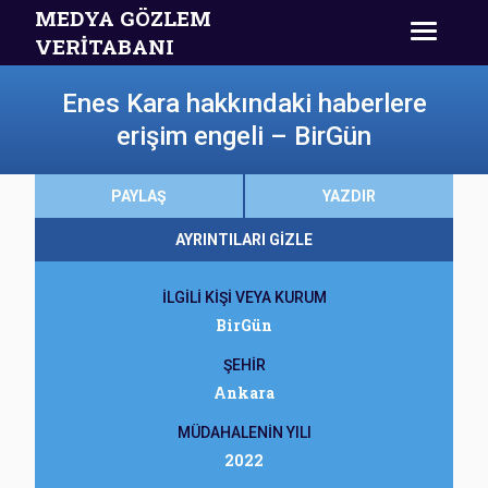
MEDYA GÖZLEM
VERİTABANI
Enes Kara hakkındaki haberlere
erişim engeli – BirGün
PAYLAŞ
YAZDIR
AYRINTILARI GİZLE
İLGİLİ KİŞİ VEYA KURUM
BirGün
ŞEHİR
Ankara
MÜDAHALENİN YILI
2022