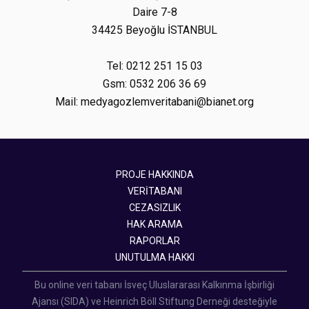
Daire 7-8
34425 Beyoğlu İSTANBUL
Tel: 0212 251 15 03
Gsm: 0532 206 36 69
Mail: medyagozlemveritabani@bianet.org
PROJE HAKKINDA
VERİTABANI
CEZASIZLIK
HAK ARAMA
RAPORLAR
UNUTULMA HAKKI
Bu online veri tabanı İsveç Uluslararası Kalkınma İşbirliği
Ajansı (SIDA) ve Heinrich Böll Stiftung Derneği desteğiyle