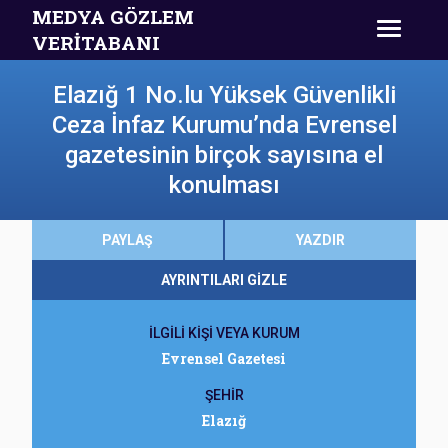
MEDYA GÖZLEM
VERİTABANI
Elazığ 1 No.lu Yüksek Güvenlikli
Ceza İnfaz Kurumu’nda Evrensel
gazetesinin birçok sayısına el
konulması
PAYLAŞ
YAZDIR
AYRINTILARI GİZLE
İLGİLİ KİŞİ VEYA KURUM
Evrensel Gazetesi
ŞEHİR
Elazığ