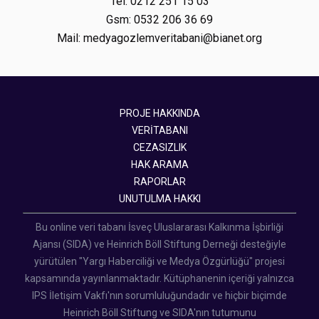
Tel: 0212 251 15 03
Gsm: 0532 206 36 69
Mail: medyagozlemveritabani@bianet.org
PROJE HAKKINDA
VERİTABANI
CEZASIZLIK
HAK ARAMA
RAPORLAR
UNUTULMA HAKKI
Bu online veri tabanı İsveç Uluslararası Kalkınma İşbirliği
Ajansı (SIDA) ve Heinrich Böll Stiftung Derneği desteğiyle
yürütülen "Yargı Haberciliği ve Medya Özgürlüğü" projesi
kapsamında yayınlanmaktadır. Kütüphanenin içeriği yalnızca
IPS İletişim Vakfı'nın sorumluluğundadır ve hiçbir biçimde
Heinrich Böll Stiftung ve SIDA'nın tutumunu