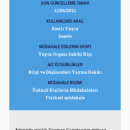
SON GÜNCELLEME TARİHİ
11/06/2021
KULLANILDIĞI ARAÇ
Basılı Yayın
Gazete
MÜDAHALE EDİLENİN SIFATI
Yayın Organı Sahibi Kişi
ALT ÖZGÜRLÜKLER
Bilgi ve Düşünceleri Yayma Hakkı
MÜDAHALE BİÇİMİ
Üçüncü Kişilerin Müdahaleleri
Fiziksel müdahale