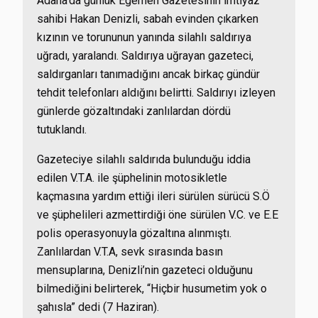
Adana’da günlük Egemen Gazetesinin imtiyaz
sahibi Hakan Denizli, sabah evinden çıkarken
kızının ve torununun yanında silahlı saldırıya
uğradı, yaralandı. Saldırıya uğrayan gazeteci,
saldırganları tanımadığını ancak birkaç gündür
tehdit telefonları aldığını belirtti. Saldırıyı izleyen
günlerde gözaltındaki zanlılardan dördü
tutuklandı.
Gazeteciye silahlı saldırıda bulunduğu iddia
edilen V.T.A. ile şüphelinin motosikletle
kaçmasına yardım ettiği ileri sürülen sürücü S.Ö
ve şüphelileri azmettirdiği öne sürülen V.C. ve E.E
polis operasyonuyla gözaltına alınmıştı.
Zanlılardan V.T.A, sevk sırasında basın
mensuplarına, Denizli’nin gazeteci olduğunu
bilmediğini belirterek, “Hiçbir husumetim yok o
şahısla” dedi (7 Haziran).