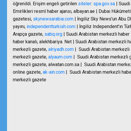
öğrenildi. Erişim engeli getirilen
siteler
:
spa.gov.sa
| Suudi
Emirlikleri resmî haber ajansı, albayan.ae | Dubai Hükûmet
gazetesi,
skynewsarabia.com
| İngiliz Sky News’un Abu 
yayını,
independentturkish.com
| İngiliz Independent’ın Tür
Arapça gazete,
sabq.org
| Suudi Arabistan merkezli haber 
haber kanalı, alekhbariya. Net | Suudi Arabistan merkezli h
merkezli gazete,
alriyadh.com
|
Suudi Arabistan merkezli
merkezli gazete,
alyaum.com
|
Suudi Arabistan merkezli 
merkezli gazete, alwatan.com.sa |
Suudi Arabistan merkezl
online gazete,
ak-ain.com
|
Suudi Arabistan merkezli haber s
merkezli gazete