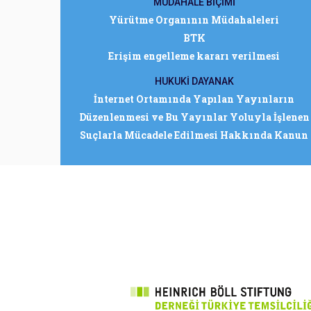
MÜDAHALE BİÇİMİ
Yürütme Organının Müdahaleleri
BTK
Erişim engelleme kararı verilmesi
HUKUKİ DAYANAK
İnternet Ortamında Yapılan Yayınların
Düzenlenmesi ve Bu Yayınlar Yoluyla İşlenen
Suçlarla Mücadele Edilmesi Hakkında Kanun