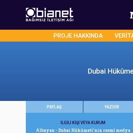
PROJE HAKKINDA
VERİT
Dubai Hükûmet
PAYLAŞ
YAZDIR
İLGİLİ KİŞİ VEYA KURUM
Albayan - Dubai Hükûmeti’nin resmî medya