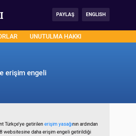
I
PAYLAŞ
ENGLISH
ORLAR
UNUTULMA HAKKI
 erişim engeli
nt Türkçe’ye getirilen
erişim yasağı
nın ardından
8 websitesine daha erişim engeli getirildiği