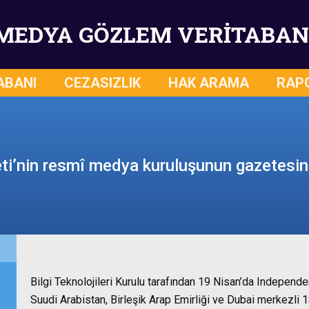
MEDYA GÖZLEM VERİTABAN
ABANI
CEZASIZLIK
HAK ARAMA
RAP
i’nin resmî medya kuruluşunun gazetesine
Bilgi Teknolojileri Kurulu tarafından 19 Nisan’da Independe
Suudi Arabistan, Birleşik Arap Emirliği ve Dubai merkezli 1