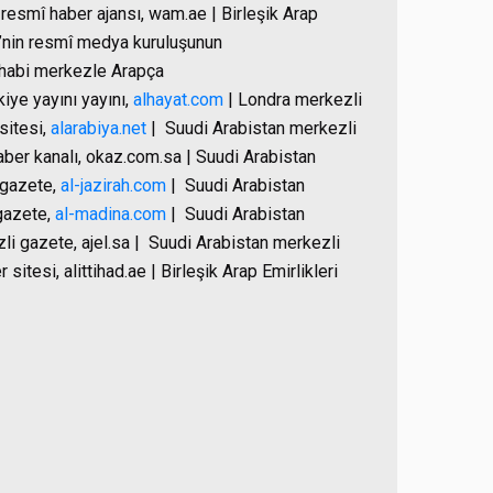
 resmî haber ajansı, wam.ae | Birleşik Arap
i’nin resmî medya kuruluşunun
Dhabi merkezle Arapça
kiye yayını yayını,
alhayat.com
| Londra merkezli
sitesi,
alarabiya.net
|
Suudi Arabistan merkezli
aber kanalı, okaz.com.sa | Suudi Arabistan
 gazete,
al-jazirah.com
|
Suudi Arabistan
gazete,
al-madina.com
|
Suudi Arabistan
i gazete, ajel.sa |
Suudi Arabistan merkezli
itesi, alittihad.ae | Birleşik Arap Emirlikleri