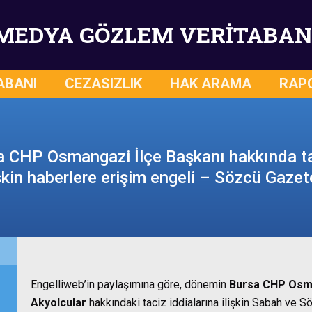
MEDYA GÖZLEM VERİTABAN
ABANI
CEZASIZLIK
HAK ARAMA
RAP
 CHP Osmangazi İlçe Başkanı hakkında tac
işkin haberlere erişim engeli – Sözcü Gazet
Engelliweb’in paylaşımına göre, dönemin
Bursa CHP Osma
Akyolcular
hakkındaki taciz iddialarına ilişkin Sabah ve Sö