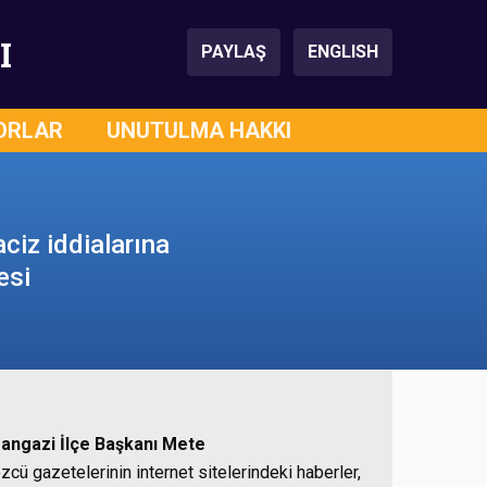
I
PAYLAŞ
ENGLISH
ORLAR
UNUTULMA HAKKI
iz iddialarına
esi
ngazi İlçe Başkanı
Mete
zcü gazetelerinin internet sitelerindeki haberler,