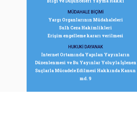
Bilgi ve Düşünceleri Yayma Hakkı
MÜDAHALE BİÇİMİ
Yargı Organlarının Müdahaleleri
Sulh Ceza Hakimlikleri
Erişim engelleme kararı verilmesi
HUKUKİ DAYANAK
İnternet Ortamında Yapılan Yayınların
Düzenlenmesi ve Bu Yayınlar Yoluyla İşlenen
Suçlarla Mücadele Edilmesi Hakkında Kanun
md. 9