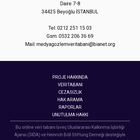
Daire 7-8
34425 Beyoğlu İSTANBUL
Tel: 0212 251 15 03
Gsm: 0532 206 36 69
Mail: medyagozlemveritabani@bianet.org
PROJE HAKKINDA
VERİTABANI
CEZASIZLIK
HAK ARAMA
RAPORLAR
UNUTULMA HAKKI
Bu online veri tabanı İsveç Uluslararası Kalkınma İşbirliği
Ajansı (SIDA) ve Heinrich Böll Stiftung Derneği desteğiyle