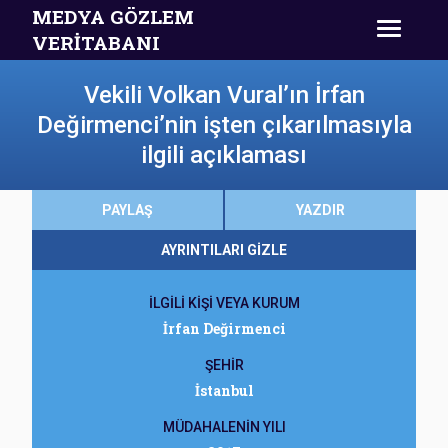
MEDYA GÖZLEM
VERİTABANI
Vekili Volkan Vural’ın İrfan
Değirmenci’nin işten çıkarılmasıyla
ilgili açıklaması
PAYLAŞ
YAZDIR
AYRINTILARI GİZLE
İLGİLİ KİŞİ VEYA KURUM
İrfan Değirmenci
ŞEHİR
İstanbul
MÜDAHALENİN YILI