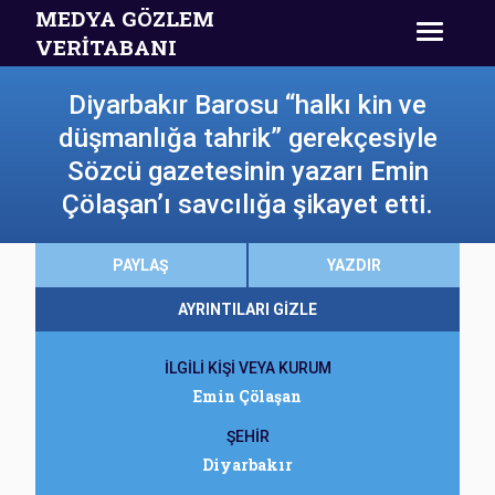
MEDYA GÖZLEM
VERİTABANI
Diyarbakır Barosu “halkı kin ve
düşmanlığa tahrik” gerekçesiyle
Sözcü gazetesinin yazarı Emin
Çölaşan’ı savcılığa şikayet etti.
PAYLAŞ
YAZDIR
AYRINTILARI GİZLE
İLGİLİ KİŞİ VEYA KURUM
Emin Çölaşan
ŞEHİR
Diyarbakır