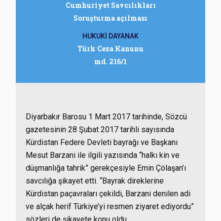
Cumhuriyet Savcılıkları
Soruşturma açılması
HUKUKİ DAYANAK
Türk Ceza Kanunu
md. 216/1
Diyarbakır Barosu 1 Mart 2017 tarihinde, Sözcü
gazetesinin 28 Şubat 2017 tarihli sayısında
Kürdistan Federe Devleti bayrağı ve Başkanı
Mesut Barzani ile ilgili yazısında “halkı kin ve
düşmanlığa tahrik” gerekçesiyle Emin Çölaşan’ı
savcılığa şikayet etti. “Bayrak direklerine
Kürdistan paçavraları çekildi, Barzani denilen adi
ve alçak herif Türkiye’yi resmen ziyaret ediyordu”
sözleri de şikayete konu oldu.