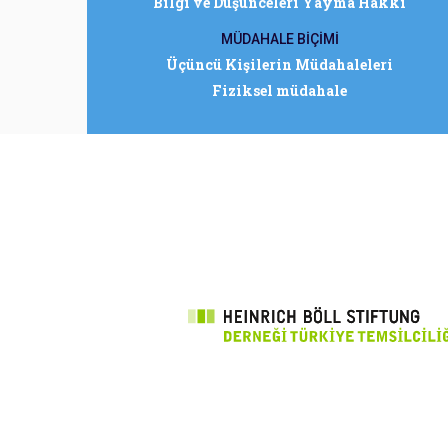
Bilgi ve Düşünceleri Yayma Hakkı
MÜDAHALE BİÇİMİ
Üçüncü Kişilerin Müdahaleleri
Fiziksel müdahale