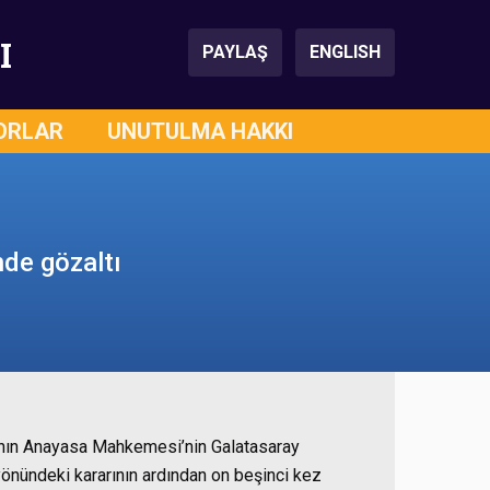
I
PAYLAŞ
ENGLISH
ORLAR
UNUTULMA HAKKI
nde gözaltı
ı’nın Anayasa Mahkemesi’nin Galatasaray
önündeki kararının ardından on beşinci kez