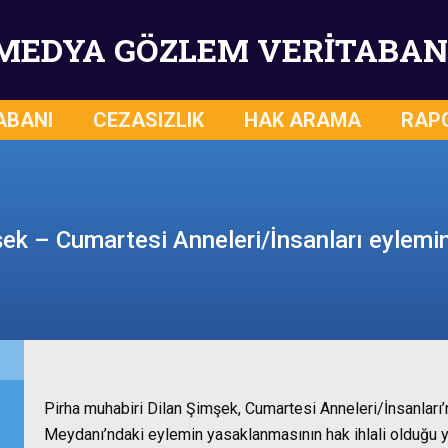
MEDYA GÖZLEM VERİTABAN
ABANI
CEZASIZLIK
HAK ARAMA
RAP
ek – Cumartesi Anneleri/İnsanları eylemi
Pirha muhabiri Dilan Şimşek, Cumartesi Anneleri/İnsanlar
Meydanı’ndaki eylemin yasaklanmasının hak ihlali olduğu y