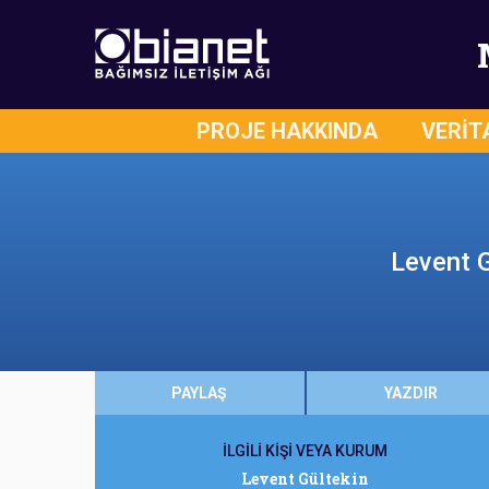
PROJE HAKKINDA
VERİT
Levent G
PAYLAŞ
YAZDIR
İLGİLİ KİŞİ VEYA KURUM
Levent Gültekin