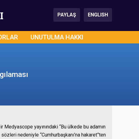
I
PAYLAŞ
ENGLISH
ORLAR
UNUTULMA HAKKI
rgılaması
i bir Medyascope yayınındaki “Bu ülkede bu adamın
ki sözleri nedeniyle “Cumhurbaşkanı’na hakaret”ten