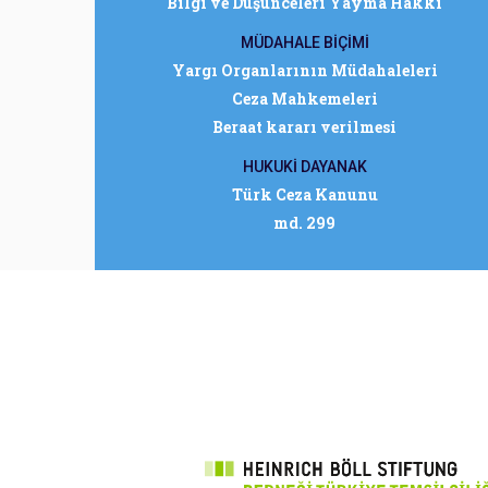
Bilgi ve Düşünceleri Yayma Hakkı
MÜDAHALE BİÇİMİ
Yargı Organlarının Müdahaleleri
Ceza Mahkemeleri
Beraat kararı verilmesi
HUKUKİ DAYANAK
Türk Ceza Kanunu
md. 299