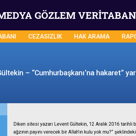
MEDYA GÖZLEM VERİTABAN
ABANI
CEZASIZLIK
HAK ARAMA
RAP
ültekin – “Cumhurbaşkanı’na hakaret” ya
Diken sitesi yazarı Levent Gültekin, 12 Aralık 2016 tarihl
ağzının payını verecek bir Allah’ın kulu yok mu?” şeklinde