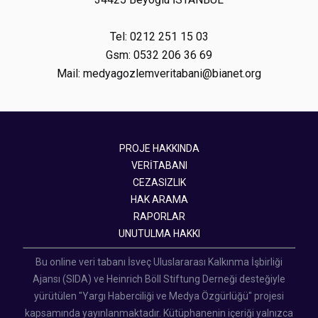
Tel: 0212 251 15 03
Gsm: 0532 206 36 69
Mail: medyagozlemveritabani@bianet.org
PROJE HAKKINDA
VERİTABANI
CEZASIZLIK
HAK ARAMA
RAPORLAR
UNUTULMA HAKKI
Bu online veri tabanı İsveç Uluslararası Kalkınma İşbirliği
Ajansı (SIDA) ve Heinrich Böll Stiftung Derneği desteğiyle
yürütülen "Yargı Haberciliği ve Medya Özgürlüğü" projesi
kapsamında yayınlanmaktadır. Kütüphanenin içeriği yalnızca