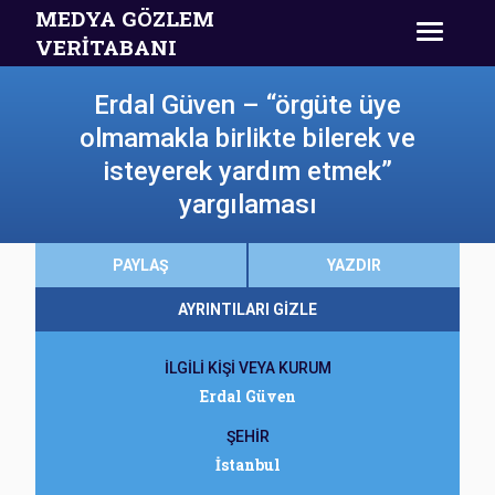
MEDYA GÖZLEM
VERİTABANI
Erdal Güven – “örgüte üye
olmamakla birlikte bilerek ve
isteyerek yardım etmek”
yargılaması
PAYLAŞ
YAZDIR
AYRINTILARI GİZLE
İLGİLİ KİŞİ VEYA KURUM
Erdal Güven
ŞEHİR
İstanbul