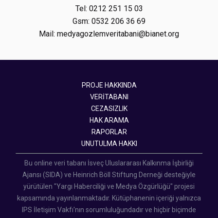
Tel: 0212 251 15 03
Gsm: 0532 206 36 69
Mail: medyagozlemveritabani@bianet.org
PROJE HAKKINDA
VERİTABANI
CEZASIZLIK
HAK ARAMA
RAPORLAR
UNUTULMA HAKKI
Bu online veri tabanı İsveç Uluslararası Kalkınma İşbirliği
Ajansı (SIDA) ve Heinrich Böll Stiftung Derneği desteğiyle
yürütülen "Yargı Haberciliği ve Medya Özgürlüğü" projesi
kapsamında yayınlanmaktadır. Kütüphanenin içeriği yalnızca
IPS İletişim Vakfı'nın sorumluluğundadır ve hiçbir biçimde