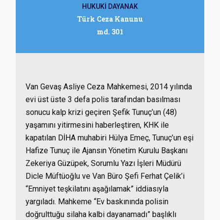
HUKUKİ DAYANAK
Türk Ceza Kanunu
md. 301
Van Gevaş Asliye Ceza Mahkemesi, 2014 yılında
evi üst üste 3 defa polis tarafından basılması
sonucu kalp krizi geçiren Şefik Tunuç’un (48)
yaşamını yitirmesini haberleştiren, KHK ile
kapatılan DİHA muhabiri Hülya Emeç, Tunuç’un eşi
Hafize Tunuç ile Ajansın Yönetim Kurulu Başkanı
Zekeriya Güzüpek, Sorumlu Yazı İşleri Müdürü
Dicle Müftüoğlu ve Van Büro Şefi Ferhat Çelik’i
“Emniyet teşkilatını aşağılamak” iddiasıyla
yargıladı. Mahkeme “Ev baskınında polisin
doğrulttuğu silaha kalbi dayanamadı” başlıklı