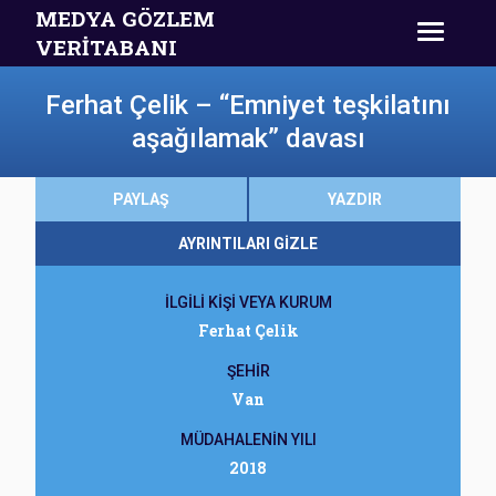
MEDYA GÖZLEM
VERİTABANI
Ferhat Çelik – “Emniyet teşkilatını
aşağılamak” davası
PAYLAŞ
YAZDIR
AYRINTILARI GİZLE
İLGİLİ KİŞİ VEYA KURUM
Ferhat Çelik
ŞEHİR
Van
MÜDAHALENİN YILI
2018