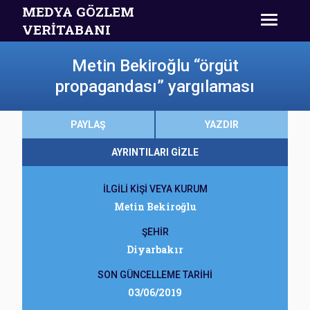
MEDYA GÖZLEM
VERİTABANI
Metin Bekiroğlu “örgüt
propagandası” yargılaması
PAYLAŞ
YAZDIR
AYRINTILARI GİZLE
İLGİLİ KİŞİ VEYA KURUM
Metin Bekiroğlu
ŞEHİR
Diyarbakır
SON GÜNCELLEME TARİHİ
03/06/2019