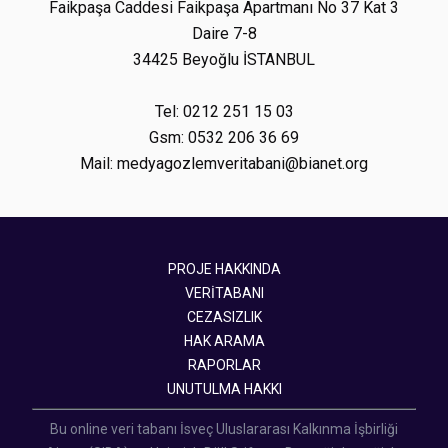
Faikpaşa Caddesi Faikpaşa Apartmanı No 37 Kat 3
Daire 7-8
34425 Beyoğlu İSTANBUL
Tel: 0212 251 15 03
Gsm: 0532 206 36 69
Mail: medyagozlemveritabani@bianet.org
PROJE HAKKINDA
VERİTABANI
CEZASIZLIK
HAK ARAMA
RAPORLAR
UNUTULMA HAKKI
Bu online veri tabanı İsveç Uluslararası Kalkınma İşbirliği