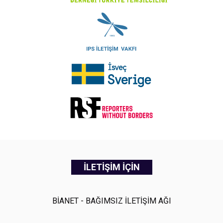
İLETİŞİM İÇİN
BİANET - BAĞIMSIZ İLETİŞİM AĞI