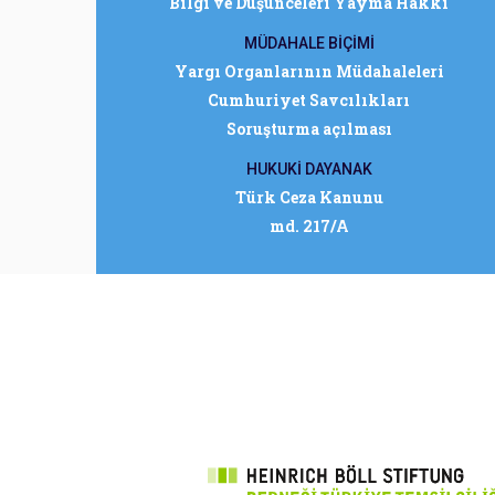
Bilgi ve Düşünceleri Yayma Hakkı
MÜDAHALE BİÇİMİ
Yargı Organlarının Müdahaleleri
Cumhuriyet Savcılıkları
Soruşturma açılması
HUKUKİ DAYANAK
Türk Ceza Kanunu
md. 217/A