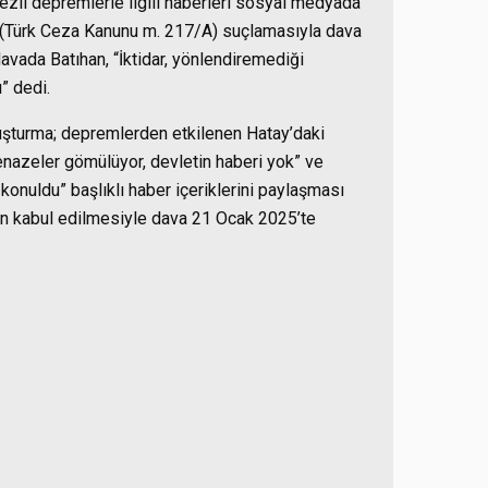
zli depremlerle ilgili haberleri sosyal medyada
a” (Türk Ceza Kanunu m. 217/A) suçlamasıyla dava
vada Batıhan, “İktidar, yönlendiremediği
” dedi.
şturma; depremlerden etkilenen Hatay’daki
enazeler gömülüyor, devletin haberi yok” ve
onuldu” başlıklı haber içeriklerini paylaşması
in kabul edilmesiyle dava 21 Ocak 2025’te