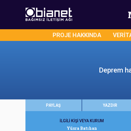
PROJE HAKKINDA
VERİT
Deprem ha
PAYLAŞ
YAZDIR
İLGİLİ KİŞİ VEYA KURUM
Yüsra Batıhan