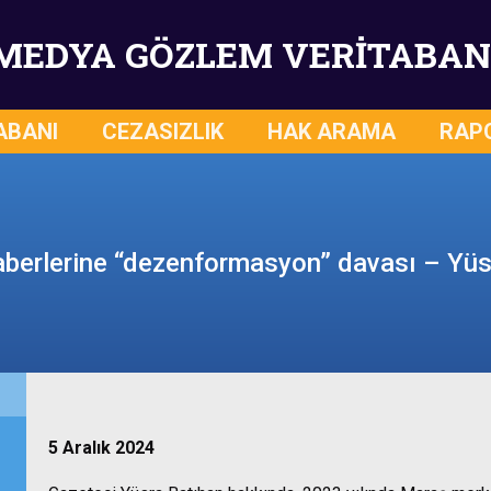
MEDYA GÖZLEM VERİTABAN
ABANI
CEZASIZLIK
HAK ARAMA
RAP
berlerine “dezenformasyon” davası – Yüs
5 Aralık 2024