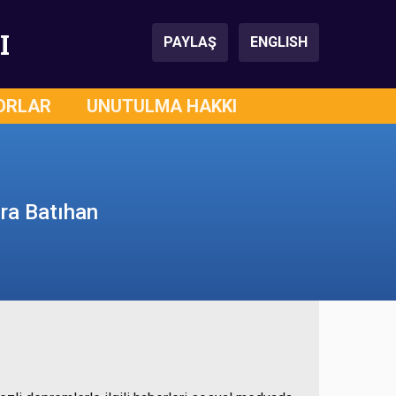
I
PAYLAŞ
ENGLISH
ORLAR
UNUTULMA HAKKI
ra Batıhan