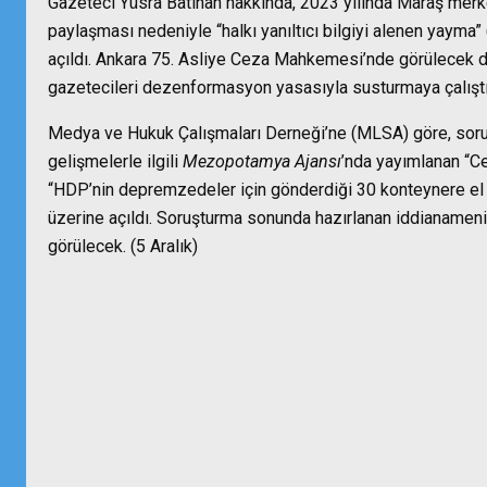
Gazeteci Yüsra Batıhan hakkında, 2023 yılında Maraş merke
paylaşması nedeniyle “halkı yanıltıcı bilgiyi alenen yaym
açıldı. Ankara 75. Asliye Ceza Mahkemesi’nde görülecek da
gazetecileri dezenformasyon yasasıyla susturmaya çalıştı
Medya ve Hukuk Çalışmaları Derneği’ne (MLSA) göre, soru
gelişmelerle ilgili
Mezopotamya Ajansı
’nda yayımlanan “C
“HDP’nin depremzedeler için gönderdiği 30 konteynere el k
üzerine açıldı. Soruşturma sonunda hazırlanan iddianamen
görülecek. (5 Aralık)