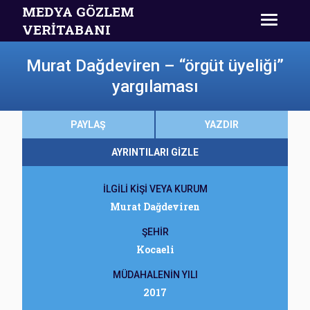
MEDYA GÖZLEM
VERİTABANI
Murat Dağdeviren – “örgüt üyeliği”
yargılaması
PAYLAŞ
YAZDIR
AYRINTILARI GİZLE
İLGİLİ KİŞİ VEYA KURUM
Murat Dağdeviren
ŞEHİR
Kocaeli
MÜDAHALENİN YILI
2017