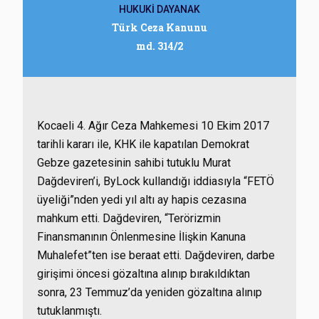
HUKUKİ DAYANAK
Türk Ceza Kanunu
md. 314/2
Kocaeli 4. Ağır Ceza Mahkemesi 10 Ekim 2017
tarihli kararı ile, KHK ile kapatılan Demokrat
Gebze gazetesinin sahibi tutuklu Murat
Dağdeviren’i, ByLock kullandığı iddiasıyla “FETÖ
üyeliği”nden yedi yıl altı ay hapis cezasına
mahkum etti. Dağdeviren, “Terörizmin
Finansmanının Önlenmesine İlişkin Kanuna
Muhalefet”ten ise beraat etti. Dağdeviren, darbe
girişimi öncesi gözaltına alınıp bırakıldıktan
sonra, 23 Temmuz’da yeniden gözaltına alınıp
tutuklanmıştı.