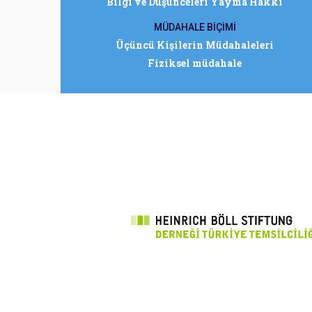
Bilgi ve Düşünceleri Yayma Hakkı
MÜDAHALE BİÇİMİ
Üçüncü Kişilerin Müdahaleleri
Fiziksel müdahale