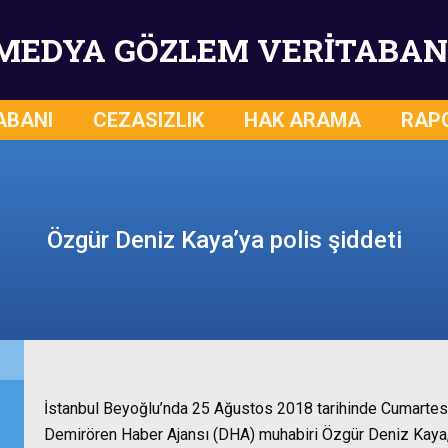
MEDYA GÖZLEM VERİTABAN
ABANI
CEZASIZLIK
HAK ARAMA
RAP
Özgür Deniz Kaya’ya polis şiddeti
İstanbul Beyoğlu’nda 25 Ağustos 2018 tarihinde Cumartesi
Demirören Haber Ajansı (DHA) muhabiri Özgür Deniz Kaya, 