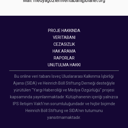
Mail: medyagozlemveritabani@bianet.org
PROJE HAKKINDA
VERİTABANI
CEZASIZLIK
HAK ARAMA
RAPORLAR
UNUTULMA HAKKI
Bu online veri tabanı İsveç Uluslararası Kalkınma İşbirliği
Ajansı (SIDA) ve Heinrich Böll Stiftung Derneği desteğiyle
yürütülen "Yargı Haberciliği ve Medya Özgürlüğü" projesi
kapsamında yayınlanmaktadır. Kütüphanenin içeriği yalnızca
IPS İletişim Vakfı'nın sorumluluğundadır ve hiçbir biçimde
Heinrich Böll Stiftung ve SIDA'nın tutumunu
yansıtmamaktadır.