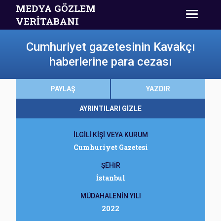
MEDYA GÖZLEM
VERİTABANI
Cumhuriyet gazetesinin Kavakçı
haberlerine para cezası
PAYLAŞ
YAZDIR
AYRINTILARI GİZLE
İLGİLİ KİŞİ VEYA KURUM
Cumhuriyet Gazetesi
ŞEHİR
İstanbul
MÜDAHALENİN YILI
2022