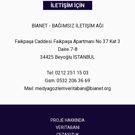
İLETİŞİM İÇİN
BİANET - BAĞIMSIZ İLETİŞİM AĞI
Faikpaşa Caddesi Faikpaşa Apartmanı No 37 Kat 3
Daire 7-8
34425 Beyoğlu İSTANBUL
Tel: 0212 251 15 03
Gsm: 0532 206 36 69
Mail: medyagozlemveritabani@bianet.org
PROJE HAKKINDA
VERİTABANI
CEZASIZLIK