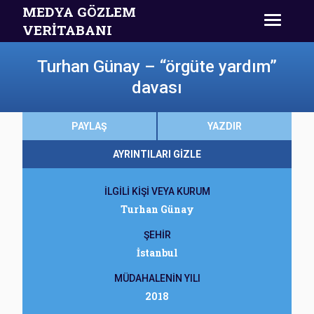
MEDYA GÖZLEM
VERİTABANI
Turhan Günay – “örgüte yardım”
davası
PAYLAŞ
YAZDIR
AYRINTILARI GİZLE
İLGİLİ KİŞİ VEYA KURUM
Turhan Günay
ŞEHİR
İstanbul
MÜDAHALENİN YILI
2018