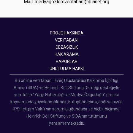
Mail: medyagozlemveritabani@bianet.org
PROJE HAKKINDA
VERİTABANI
CEZASIZLIK
HAK ARAMA
RAPORLAR
UNUTULMA HAKKI
Bu online veri tabanı İsveç Uluslararası Kalkınma İşbirliği
Ajansı (SIDA) ve Heinrich Böll Stiftung Derneği desteğiyle
yürütülen "Yargı Haberciliği ve Medya Özgürlüğü" projesi
kapsamında yayınlanmaktadır. Kütüphanenin içeriği yalnızca
IPS İletişim Vakfı'nın sorumluluğundadır ve hiçbir biçimde
Heinrich Böll Stiftung ve SIDA'nın tutumunu
yansıtmamaktadır.