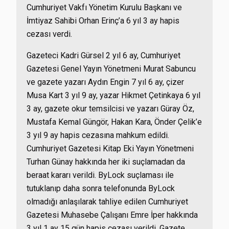
Cumhuriyet Vakfı Yönetim Kurulu Başkanı ve
İmtiyaz Sahibi Orhan Erinç’a 6 yıl 3 ay hapis
cezası verdi.
Gazeteci Kadri Gürsel 2 yıl 6 ay, Cumhuriyet
Gazetesi Genel Yayın Yönetmeni Murat Sabuncu
ve gazete yazarı Aydın Engin 7 yıl 6 ay, çizer
Musa Kart 3 yıl 9 ay, yazar Hikmet Çetinkaya 6 yıl
3 ay, gazete okur temsilcisi ve yazarı Güray Öz,
Mustafa Kemal Güngör, Hakan Kara, Önder Çelik’e
3 yıl 9 ay hapis cezasına mahkum edildi.
Cumhuriyet Gazetesi Kitap Eki Yayın Yönetmeni
Turhan Günay hakkında her iki suçlamadan da
beraat kararı verildi. ByLock suçlaması ile
tutuklanıp daha sonra telefonunda ByLock
olmadığı anlaşılarak tahliye edilen Cumhuriyet
Gazetesi Muhasebe Çalışanı Emre İper hakkında
3 yıl 1 ay 15 gün hapis cezası verildi. Gazete