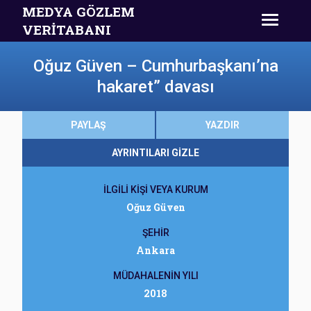
MEDYA GÖZLEM
VERİTABANI
Oğuz Güven – Cumhurbaşkanı’na
hakaret” davası
PAYLAŞ
YAZDIR
AYRINTILARI GİZLE
İLGİLİ KİŞİ VEYA KURUM
Oğuz Güven
ŞEHİR
Ankara
MÜDAHALENİN YILI
2018