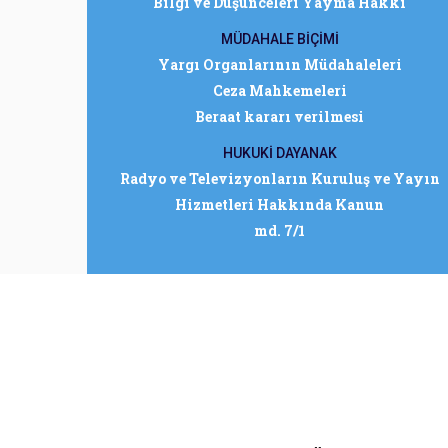
Bilgi ve Düşünceleri Yayma Hakkı
MÜDAHALE BİÇİMİ
Yargı Organlarının Müdahaleleri
Ceza Mahkemeleri
Beraat kararı verilmesi
HUKUKİ DAYANAK
Radyo ve Televizyonların Kuruluş ve Yayın
Hizmetleri Hakkında Kanun
md. 7/1