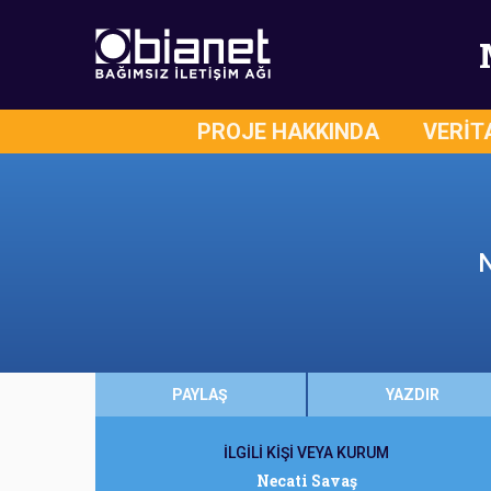
PROJE HAKKINDA
VERİT
N
PAYLAŞ
YAZDIR
İLGİLİ KİŞİ VEYA KURUM
Necati Savaş