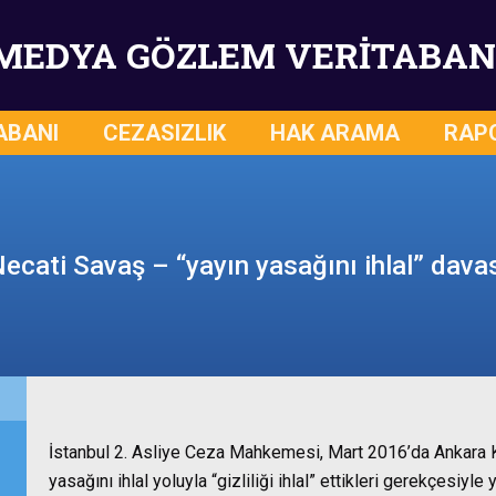
MEDYA GÖZLEM VERİTABAN
ABANI
CEZASIZLIK
HAK ARAMA
RAP
ecati Savaş – “yayın yasağını ihlal” dava
İstanbul 2. Asliye Ceza Mahkemesi, Mart 2016’da Ankara Kız
yasağını ihlal yoluyla “gizliliği ihlal” ettikleri gerekçesiy