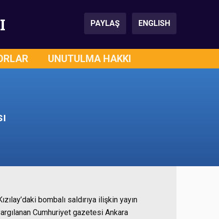
I
PAYLAŞ
ENGLISH
ORLAR
UNUTULMA HAKKI
sı
ılay’daki bombalı saldırıya ilişkin yayın
le yargılanan Cumhuriyet gazetesi Ankara