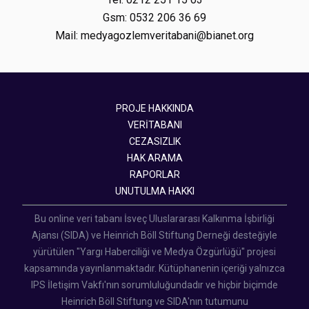
Gsm: 0532 206 36 69
Mail: medyagozlemveritabani@bianet.org
PROJE HAKKINDA
VERİTABANI
CEZASIZLIK
HAK ARAMA
RAPORLAR
UNUTULMA HAKKI
Bu online veri tabanı İsveç Uluslararası Kalkınma İşbirliği
Ajansı (SIDA) ve Heinrich Böll Stiftung Derneği desteğiyle
yürütülen "Yargı Haberciliği ve Medya Özgürlüğü" projesi
kapsamında yayınlanmaktadır. Kütüphanenin içeriği yalnızca
IPS İletişim Vakfı'nın sorumluluğundadır ve hiçbir biçimde
Heinrich Böll Stiftung ve SIDA'nın tutumunu