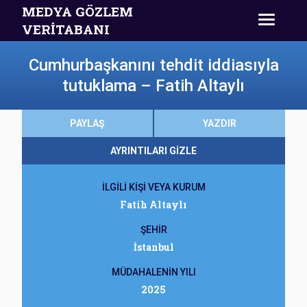
MEDYA GÖZLEM
VERİTABANI
Cumhurbaşkanını tehdit iddiasıyla
tutuklama – Fatih Altaylı
PAYLAŞ
YAZDIR
AYRINTILARI GİZLE
İLGİLİ KİŞİ VEYA KURUM
Fatih Altaylı
ŞEHİR
İstanbul
MÜDAHALENİN YILI
2025