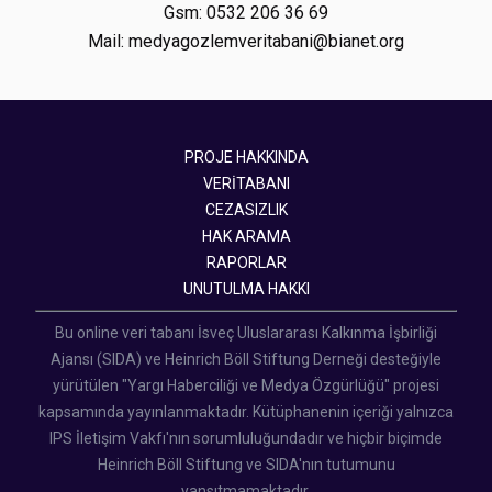
Gsm: 0532 206 36 69
Mail: medyagozlemveritabani@bianet.org
PROJE HAKKINDA
VERİTABANI
CEZASIZLIK
HAK ARAMA
RAPORLAR
UNUTULMA HAKKI
Bu online veri tabanı İsveç Uluslararası Kalkınma İşbirliği
Ajansı (SIDA) ve Heinrich Böll Stiftung Derneği desteğiyle
yürütülen "Yargı Haberciliği ve Medya Özgürlüğü" projesi
kapsamında yayınlanmaktadır. Kütüphanenin içeriği yalnızca
IPS İletişim Vakfı'nın sorumluluğundadır ve hiçbir biçimde
Heinrich Böll Stiftung ve SIDA'nın tutumunu
yansıtmamaktadır.