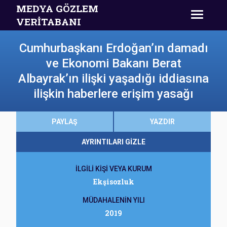
MEDYA GÖZLEM
VERİTABANI
Cumhurbaşkanı Erdoğan’ın damadı
ve Ekonomi Bakanı Berat
Albayrak’ın ilişki yaşadığı iddiasına
ilişkin haberlere erişim yasağı
PAYLAŞ
YAZDIR
AYRINTILARI GİZLE
İLGİLİ KİŞİ VEYA KURUM
Ekşisozluk
MÜDAHALENİN YILI
2019