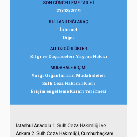
SON GÜNCELLEME TARİHİ
27/08/2019
KULLANILDIĞI ARAÇ
İnternet
Diğer
ALT ÖZGÜRLÜKLER
Bilgi ve Düşünceleri Yayma Hakkı
MÜDAHALE BİÇİMİ
Yargı Organlarının Müdahaleleri
Sulh Ceza Hakimlikleri
Erişim engelleme kararı verilmesi
İstanbul Anadolu 1. Sulh Ceza Hakimliği ve
Ankara 2. Sulh Ceza Hakimliği, Cumhurbaşkanı