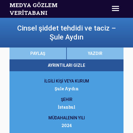
MEDYA GÖZLEM
VERİTABANI
Cinsel şiddet tehdidi ve taciz –
Şule Aydın
PAYLAŞ
YAZDIR
AYRINTILARI GİZLE
İLGİLİ KİŞİ VEYA KURUM
Şule Aydın
ŞEHİR
İstanbul
MÜDAHALENİN YILI
2024