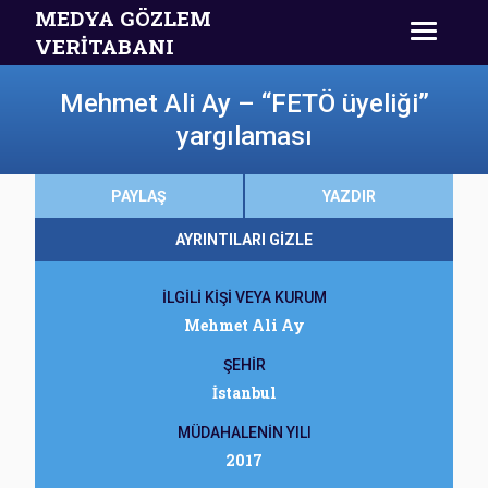
MEDYA GÖZLEM
VERİTABANI
Mehmet Ali Ay – “FETÖ üyeliği”
yargılaması
PAYLAŞ
YAZDIR
AYRINTILARI GİZLE
İLGİLİ KİŞİ VEYA KURUM
Mehmet Ali Ay
ŞEHİR
İstanbul
MÜDAHALENİN YILI
2017